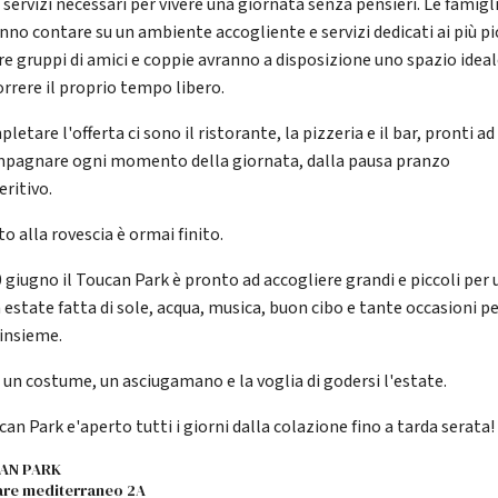
i servizi necessari per vivere una giornata senza pensieri. Le famigl
nno contare su un ambiente accogliente e servizi dedicati ai più pic
e gruppi di amici e coppie avranno a disposizione uno spazio ideal
orrere il proprio tempo libero.
letare l'offerta ci sono il ristorante, la pizzeria e il bar, pronti ad
pagnare ogni momento della giornata, dalla pausa pranzo
eritivo.
to alla rovescia è ormai finito.
0 giugno il Toucan Park è pronto ad accogliere grandi e piccoli per
 estate fatta di sole, acqua, musica, buon cibo e tante occasioni p
 insieme.
 un costume, un asciugamano e la voglia di godersi l'estate.
can Park e'aperto tutti i giorni dalla colazione fino a tarda serata!
AN PARK
are mediterraneo 2A