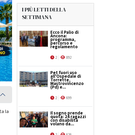
I PIÙ LETTI DELLA
SETTIMANA
Ecco il Palio di
Ancona:
programma,
percorso e
regolamento
2
892
Pet fuori uso
all'Ospedale di
Torrette,
Mastrovincenzo
(Pd) e...
2
699
ta la
Il sogno prende
quota: 24 ragazzi
con disabilità
volano da...
2
626