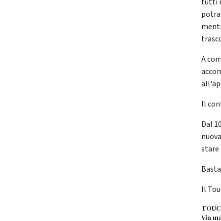
tutti 
potra
mentr
trasc
A comp
accom
all'ap
Il con
Dal 1
nuova
stare
Basta
Il Tou
TOUC
Via m