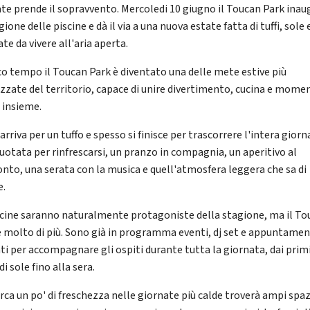
ate prende il sopravvento. Mercoledi 10 giugno il Toucan Park inau
gione delle piscine e dà il via a una nuova estate fatta di tuffi, sole 
te da vivere all'aria aperta.
co tempo il Toucan Park è diventato una delle mete estive più
zzate del territorio, capace di unire divertimento, cucina e momen
e insieme.
 arriva per un tuffo e spesso si finisce per trascorrere l'intera giorn
uotata per rinfrescarsi, un pranzo in compagnia, un aperitivo al
nto, una serata con la musica e quell'atmosfera leggera che sa di
e.
scine saranno naturalmente protagoniste della stagione, ma il To
è molto di più. Sono già in programma eventi, dj set e appuntamen
ti per accompagnare gli ospiti durante tutta la giornata, dai prim
di sole fino alla sera.
erca un po' di freschezza nelle giornate più calde troverà ampi spaz