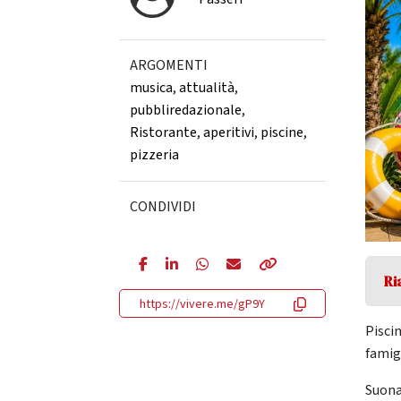
ARGOMENTI
musica
,
attualità
,
pubbliredazionale
,
Ristorante
,
aperitivi
,
piscine
,
pizzeria
CONDIVIDI
Ri
https://vivere.me/gP9Y
Piscin
famig
Suona