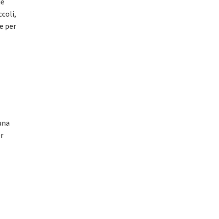
ie
coli,
e per
 una
er