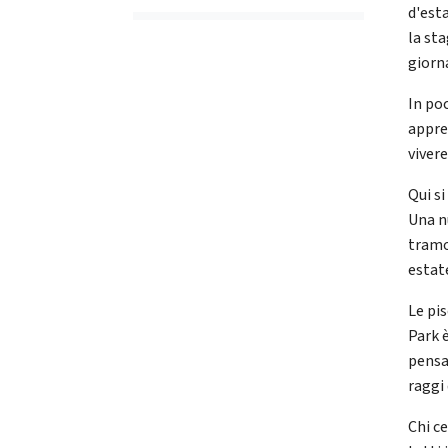
d'est
la sta
giorna
In po
appre
viver
Qui si
Una n
tramo
estat
Le pi
Park 
pensa
raggi 
Chi c