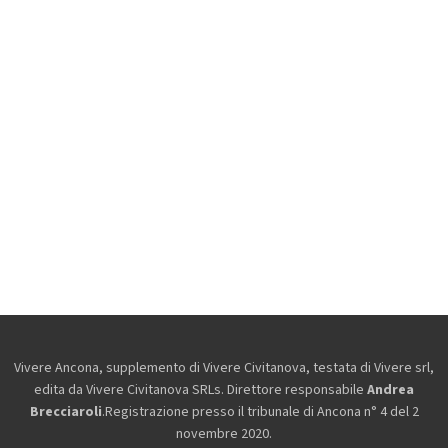
Vivere Ancona, supplemento di Vivere Civitanova, testata di Vivere srl,
edita da
Vivere Civitanova SRLs. Direttore responsabile
Andrea
Brecciaroli
.Registrazione presso il tribunale di Ancona n° 4 del 2
novembre 2020.