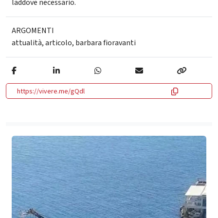
laddove necessario.
ARGOMENTI
attualità
,
articolo
,
barbara fioravanti
https://vivere.me/gQdl