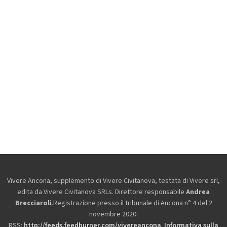
Vivere Ancona, supplemento di Vivere Civitanova, testata di Vivere srl,
edita da
Vivere Civitanova SRLs. Direttore responsabile
Andrea
Brecciaroli
.Registrazione presso il tribunale di Ancona n° 4 del 2
novembre 2020.
RSS:
http://feeds.feedburner.com/vivereancona
.
Informativa sulla