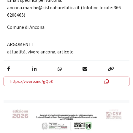
Email specifica per Ancona:
ancona.marche@cistoaffarefatica.it (Infoline locale: 366
6208465)
Comune di Ancona
ARGOMENTI
attualità
,
vivere ancona
,
articolo
https://vivere.me/gQe8