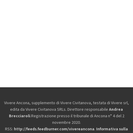
Vivere Ancona, supplemento di Vivere Civitanova, testata di Vivere srl,
edita da
Vivere Civitanova SRLs. Direttore responsabile
Andrea
Brecciaroli
.Registrazione presso il tribunale di Ancona n° 4 del 2
novembre 2020.
RSS:
http://feeds.feedburner.com/vivereancona
.
Informativa sulla