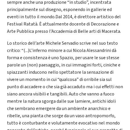
sempre anche una produzione “in studio”, incentrata
principalmente sul disegno, esponendo in gallerie ed
eventi in tutto il mondo.Dal 2014, è direttore artistico del
Festival Ratatà. È attualmente docente di Decorazione e
Arte Pubblica presso l’Accademia di Belle arti di Macerata.
Lo storico dell’arte Michele Servadio scrive nel suo testo
critico: “(...)L’inferno minore a cui Nicola Alessandrini dà
forma e consistenza è uno Spazio, per usare le sue stesse
parole un (non) paesaggio, in cui immagini forti, ciniche e
spiazzanti inducono nello spettatore la sensazione di
vivere un momento in cui “qualcosa” di orribile sia sul
punto di accadere o che sia già accaduto ma i cui effetti non
siano ancora visibili e tangibili. Auto che vanno a fuoco
mentre la natura sgorga dalle sue lamiere, antichi idoli
che sembrano emergere da un ambiente anarchico e
ribelle, una pianta che sorge da un vaso antropomorfo,
tutto è conturbante e volutamente evocativo nel mondo