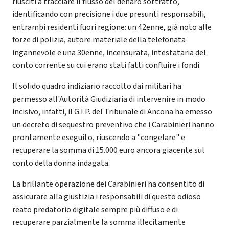
riusciti a tracciare il flusso del denaro sottratto,
identificando con precisione i due presunti responsabili,
entrambi residenti fuori regione: un 42enne, già noto alle
forze di polizia, autore materiale della telefonata
ingannevole e una 30enne, incensurata, intestataria del
conto corrente su cui erano stati fatti confluire i fondi.
Il solido quadro indiziario raccolto dai militari ha
permesso all'Autorità Giudiziaria di intervenire in modo
incisivo, infatti, il G.I.P. del Tribunale di Ancona ha emesso
un decreto di sequestro preventivo che i Carabinieri hanno
prontamente eseguito, riuscendo a "congelare" e
recuperare la somma di 15.000 euro ancora giacente sul
conto della donna indagata.
La brillante operazione dei Carabinieri ha consentito di
assicurare alla giustizia i responsabili di questo odioso
reato predatorio digitale sempre più diffuso e di
recuperare parzialmente la somma illecitamente