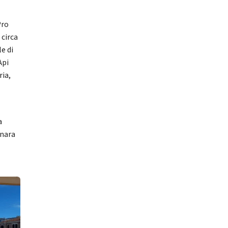
Pro
 circa
e di
Api
ria,
a
onara