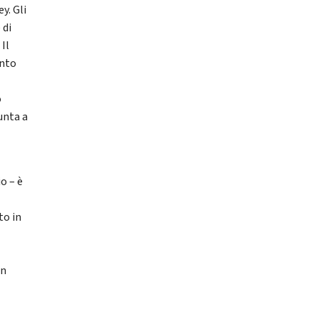
y. Gli
 di
Il
unto
o
unta a
o – è
to in
un