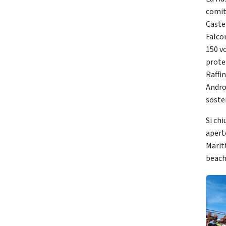
comit
Castel
Falco
150 v
protez
Raffin
Andro
soste
Si ch
apert
Marit
beach 