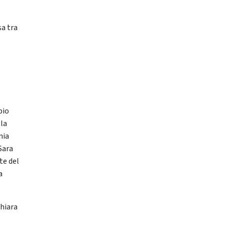
sa tra
bio
lla
nia
Sara
te del
a
chiara