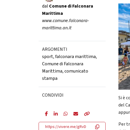
dal
Comune di Falconara
Marittima
www.comune.falconara-
marittima.an.it
ARGOMENTI
sport
,
falconara marittima
,
Comune di Falconara
Marittima
,
comunicato
stampa
CONDIVIDI
Si è 
del C
appun
Per tr
https://vivere.me/gRvD