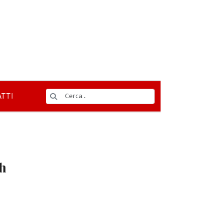
TTI
h