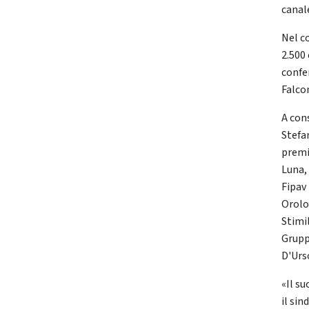
canal
Nel c
2.500 
confe
Falcon
A cons
Stefan
premi
Luna,
Fipav
Orolo
Stimil
Grupp
D'Urs
«Il s
il si