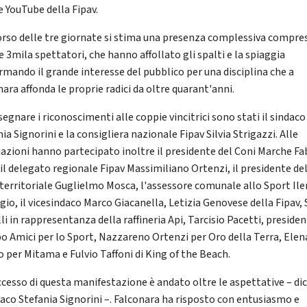
e YouTube della Fipav.
orso delle tre giornate si stima una presenza complessiva compre
e 3mila spettatori, che hanno affollato gli spalti e la spiaggia
rmando il grande interesse del pubblico per una disciplina che a
ara affonda le proprie radici da oltre quarant'anni.
egnare i riconoscimenti alle coppie vincitrici sono stati il sindaco
ia Signorini e la consigliera nazionale Fipav Silvia Strigazzi. Alle
azioni hanno partecipato inoltre il presidente del Coni Marche Fa
 il delegato regionale Fipav Massimiliano Ortenzi, il presidente de
 territoriale Guglielmo Mosca, l'assessore comunale allo Sport Ile
gio, il vicesindaco Marco Giacanella, Letizia Genovese della Fipav, 
li in rappresentanza della raffineria Api, Tarcisio Pacetti, presiden
o Amici per lo Sport, Nazzareno Ortenzi per Oro della Terra, Elen
o per Mitama e Fulvio Taffoni di King of the Beach.
uccesso di questa manifestazione è andato oltre le aspettative – di
ndaco Stefania Signorini –. Falconara ha risposto con entusiasmo e