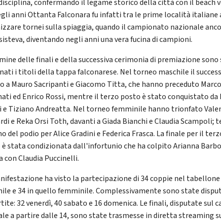
disciplina, confermando il legame storico della città con il beach v
gli anni Ottanta Falconara fu infatti tra le prime località italiane 
izzare tornei sulla spiaggia, quando il campionato nazionale anc
sisteva, diventando negli anni una vera fucina di campioni.
rmine delle finali e della successiva cerimonia di premiazione sono 
ati i titoli della tappa falconarese. Nel torneo maschile il succes
o a Mauro Sacripanti e Giacomo Titta, che hanno preceduto Marc
ati ed Enrico Rossi, mentre il terzo posto è stato conquistato da
i e Tiziano Andreatta. Nel torneo femminile hanno trionfato Vale
rdi e Reka Orsi Toth, davanti a Giada Bianchi e Claudia Scampoli; 
o del podio per Alice Gradini e Federica Frasca. La finale per il terz
 è stata condizionata dall'infortunio che ha colpito Arianna Barbo
a con Claudia Puccinelli.
nifestazione ha visto la partecipazione di 34 coppie nel tabellone
ile e 34 in quello femminile. Complessivamente sono state dispu
tite: 32 venerdì, 40 sabato e 16 domenica. Le finali, disputate sul
ale a partire dalle 14, sono state trasmesse in diretta streaming s