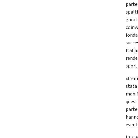
parte
spalt
gara 
coinv
fonda
succe
Itali
rende
sporti
«L'em
stata 
manif
quest
partec
hanno
evento
La riu