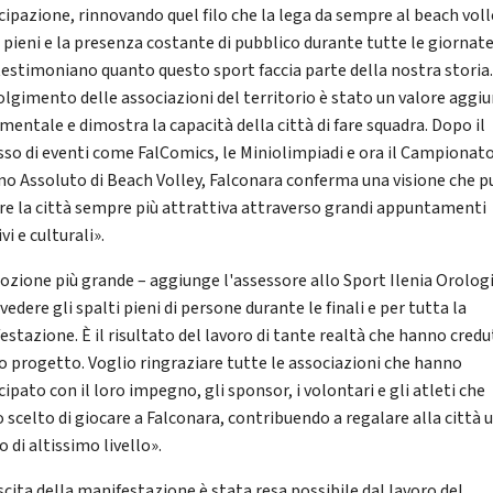
cipazione, rinnovando quel filo che la lega da sempre al beach volle
i pieni e la presenza costante di pubblico durante tutte le giornate
testimoniano quanto questo sport faccia parte della nostra storia. 
olgimento delle associazioni del territorio è stato un valore aggi
mentale e dimostra la capacità della città di fare squadra. Dopo il
sso di eventi come FalComics, le Miniolimpiadi e ora il Campionat
ano Assoluto di Beach Volley, Falconara conferma una visione che p
re la città sempre più attrattiva attraverso grandi appuntamenti
vi e culturali».
ozione più grande – aggiunge l'assessore allo Sport Ilenia Orologi
vedere gli spalti pieni di persone durante le finali e per tutta la
estazione. È il risultato del lavoro di tante realtà che hanno credu
o progetto. Voglio ringraziare tutte le associazioni che hanno
ipato con il loro impegno, gli sponsor, i volontari e gli atleti che
 scelto di giocare a Falconara, contribuendo a regalare alla città 
 di altissimo livello».
scita della manifestazione è stata resa possibile dal lavoro del