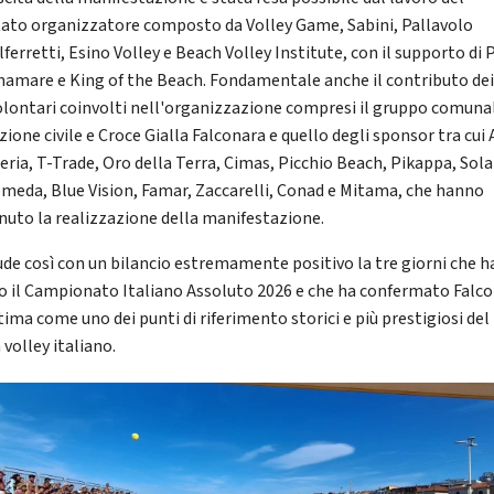
ato organizzatore composto da Volley Game, Sabini, Pallavolo
ferretti, Esino Volley e Beach Volley Institute, con il supporto di 
namare e King of the Beach. Fondamentale anche il contributo dei
olontari coinvolti nell'organizzazione compresi il gruppo comunal
ione civile e Croce Gialla Falconara e quello degli sponsor tra cui 
eria, T-Trade, Oro della Terra, Cimas, Picchio Beach, Pikappa, Sola
meda, Blue Vision, Famar, Zaccarelli, Conad e Mitama, che hanno
nuto la realizzazione della manifestazione.
iude così con un bilancio estremamente positivo la tre giorni che h
o il Campionato Italiano Assoluto 2026 e che ha confermato Falc
tima come uno dei punti di riferimento storici e più prestigiosi del
volley italiano.