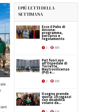
I PIÙ LETTI DELLA
SETTIMANA
Ecco il Palio di
Ancona:
programma,
percorso e
regolamento
2
889
Pet fuori uso
all'Ospedale di
Torrette,
Mastrovincenzo
(Pd) e...
2
698
rale
e
Il sogno prende
quota: 24 ragazzi
con disabilità
volano da...
liani
2
626