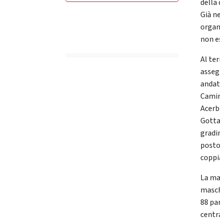
della 
Già ne
organ
non e
Al te
assegn
andat
Camin
Acerb
Gotta
gradin
posto
coppi
La ma
masch
88 par
centr