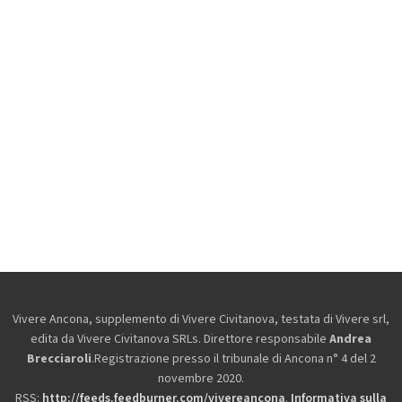
Vivere Ancona, supplemento di Vivere Civitanova, testata di Vivere srl,
edita da
Vivere Civitanova SRLs. Direttore responsabile
Andrea
Brecciaroli
.Registrazione presso il tribunale di Ancona n° 4 del 2
novembre 2020.
RSS:
http://feeds.feedburner.com/vivereancona
.
Informativa sulla