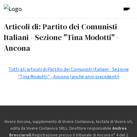
Articoli di: Partito dei Comunisti
Italiani - Sezione "Tina Modotti" -
Ancona
Tutti gli articoli di Partito dei Comunisti Italiani - Sezione
"Tina Modotti" - Ancona (anche anni precedenti)
Vivere Ancona, supplemento di Vivere Civitanova, testata di Vivere srl,
edita da
Vivere Civitanova SRLs. Direttore responsabile
Andrea
Brecciaroli
.Registrazione presso il tribunale di Ancona n° 4 del 2