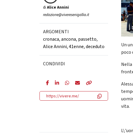
di
Alice Annini
redazione@viveresenigallia.it
ARGOMENTI
cronaca
,
ancona
,
passetto
,
Un un 
Alice Annini
,
41enne
,
deceduto
poco 
CONDIVIDI
Nella 
front
Aless
tempe
https://vivere.me/
uomini
vita.
L\'uo