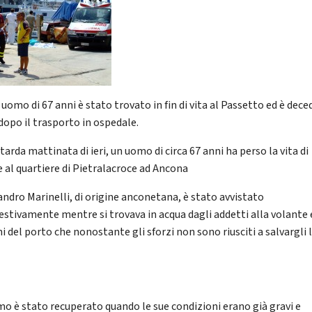
uomo di 67 anni è stato trovato in fin di vita al Passetto ed è dec
dopo il trasporto in ospedale.
tarda mattinata di ieri, un uomo di circa 67 anni ha perso la vita di
e al quartiere di Pietralacroce ad Ancona
andro Marinelli, di origine anconetana, è stato avvistato
stivamente mentre si trovava in acqua dagli addetti alla volante e
 del porto che nonostante gli sforzi non sono riusciti a salvargli 
mo è stato recuperato quando le sue condizioni erano già gravi e