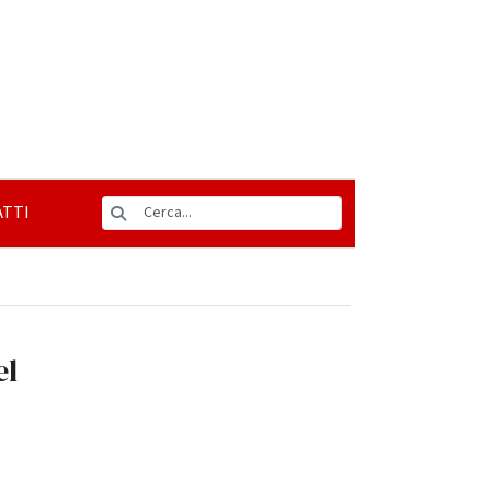
TTI
el