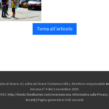
Torna all'articolo
ta di Vivere srl, edita da
Vivere Civitanova SRLs. Direttore responsabile
A
Ancona n° 4 del 2 novembre 2020.
RSS:
http://feeds.feedburner.com/vivereancona
.
Informativa sulla Privacy
.
Accedi
| Pagina generata in 0.05 secondi