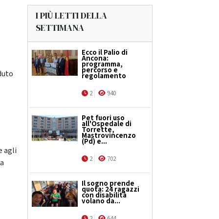
I PIÙ LETTI DELLA
SETTIMANA
Ecco il Palio di
Ancona:
programma,
percorso e
eduto
regolamento
2
940
Pet fuori uso
all'Ospedale di
Torrette,
Mastrovincenzo
(Pd) e...
 agli
2
702
la
Il sogno prende
quota: 24 ragazzi
con disabilità
volano da...
2
644