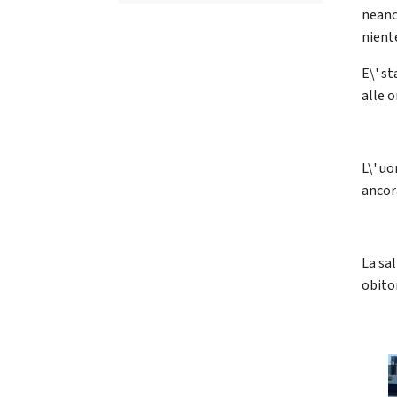
neanc
nient
E\' s
alle o
L\' u
ancora
La sal
obito