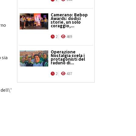
Camerano: Bebop
Awards: dodici
storie, un solo
rno
coraggio,...
2
469
Operazione
Nostalgia svela i
 sia
protagonisti del
raduno di...
2
437
dell\'