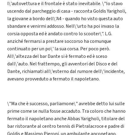
l\'autovettura e il frontale è stato inevitabile. \"Io stavo
uscendo dal parcheggio di casa - racconta Goldis Yarigholi,
la giovane a bordo dell\'A4 - quando ho visto questa auto
sbandare e venirmi addosso. Nell\'urto ha poi invaso la
corsia opposta ed è andato contro lo scooter\". L.G.
anziché fermarsi a prestare soccorso ha comunque
continuato per un po\' la sua corsa. Per poco però.
All\'altezza del bar Dante si è fermato ed è sceso
dall\'auto. Nel frattempo, gli avventori del Disco e del
Dante, richiamati all\'esterno dal rumore dell\'incidente,
avevano provveduto a fermato il napoletano.
\"Ma che è successo, parliamone\" avrebbe detto lui sulle
prime come se nulla fosse accaduto. Tra coloro che hanno
fermato il napoletano anche Abbas Yarigholi, titolare del
bar ristorante al centro tennis di Pietralacroce e padre di
Goldis e Massimo Pieroni, un ambulante anconetano.