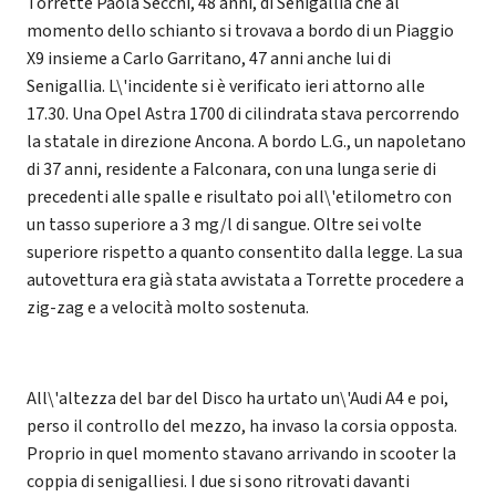
Torrette Paola Secchi, 48 anni, di Senigallia che al
momento dello schianto si trovava a bordo di un Piaggio
X9 insieme a Carlo Garritano, 47 anni anche lui di
Senigallia. L\'incidente si è verificato ieri attorno alle
17.30. Una Opel Astra 1700 di cilindrata stava percorrendo
la statale in direzione Ancona. A bordo L.G., un napoletano
di 37 anni, residente a Falconara, con una lunga serie di
precedenti alle spalle e risultato poi all\'etilometro con
un tasso superiore a 3 mg/l di sangue. Oltre sei volte
superiore rispetto a quanto consentito dalla legge. La sua
autovettura era già stata avvistata a Torrette procedere a
zig-zag e a velocità molto sostenuta.
All\'altezza del bar del Disco ha urtato un\'Audi A4 e poi,
perso il controllo del mezzo, ha invaso la corsia opposta.
Proprio in quel momento stavano arrivando in scooter la
coppia di senigalliesi. I due si sono ritrovati davanti