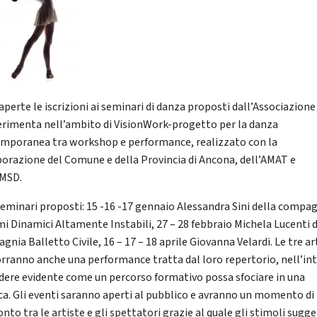
aperte le iscrizioni ai seminari di danza proposti dall’Associazione
rimenta nell’ambito di VisionWork-progetto per la danza
mporanea tra workshop e performance, realizzato con la
borazione del Comune e della Provincia di Ancona, dell’AMAT e
AMSD.
 seminari proposti: 15 -16 -17 gennaio Alessandra Sini della compa
mi Dinamici Altamente Instabili, 27 – 28 febbraio Michela Lucenti 
nia Balletto Civile, 16 – 17 – 18 aprile Giovanna Velardi. Le tre ar
rranno anche una performance tratta dal loro repertorio, nell’in
ndere evidente come un percorso formativo possa sfociare in una
ca. Gli eventi saranno aperti al pubblico e avranno un momento di
nto tra le artiste e gli spettatori grazie al quale gli stimoli sugge