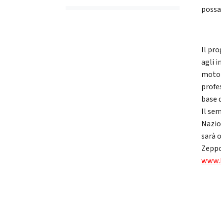
possa
Il pr
agli 
motor
profes
base 
Il se
Nazio
sarà 
Zeppo
www.