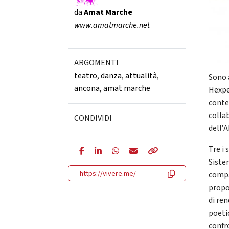
da
Amat Marche
www.amatmarche.net
ARGOMENTI
teatro
,
danza
,
attualità
,
Sono 
ancona
,
amat marche
Hexpe
conte
colla
CONDIVIDI
dell’
Tre i
Siste
https://vivere.me/
compag
propo
di re
poeti
confro