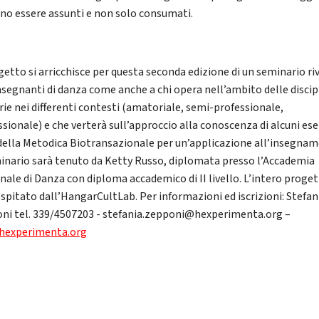
no essere assunti e non solo consumati.
ogetto si arricchisce per questa seconda edizione di un seminario ri
insegnanti di danza come anche a chi opera nell’ambito delle discip
ie nei differenti contesti (amatoriale, semi-professionale,
sionale) e che verterà sull’approccio alla conoscenza di alcuni ese
della Metodica Biotransazionale per un’applicazione all’insegnam
minario sarà tenuto da Ketty Russo, diplomata presso l’Accademia
nale di Danza con diploma accademico di II livello. L’intero proge
ospitato dall’HangarCultLab. Per informazioni ed iscrizioni: Stefan
ni tel. 339/4507203 - stefania.zepponi@hexperimenta.org –
hexperimenta.org