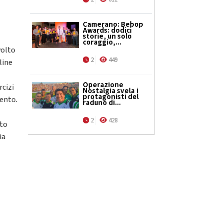
Camerano: Bebop
Awards: dodici
storie, un solo
coraggio,...
volto
2
449
line
Operazione
rcizi
Nostalgia svela i
protagonisti del
ento.
raduno di...
2
428
tto
ia