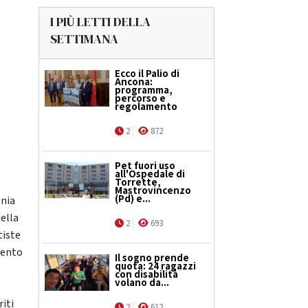
I PIÙ LETTI DELLA
SETTIMANA
Ecco il Palio di
Ancona:
programma,
percorso e
regolamento
2
872
Pet fuori uso
all'Ospedale di
Torrette,
Mastrovincenzo
(Pd) e...
gnia
della
2
693
tiste
tento
Il sogno prende
quota: 24 ragazzi
con disabilità
volano da...
riti
2
612