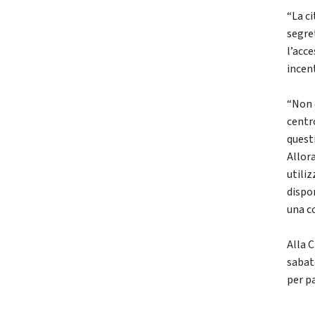
“La ci
segre
l’acce
incen
“Non 
centr
quest
Allor
utiliz
dispon
una c
Alla C
sabat
per pa