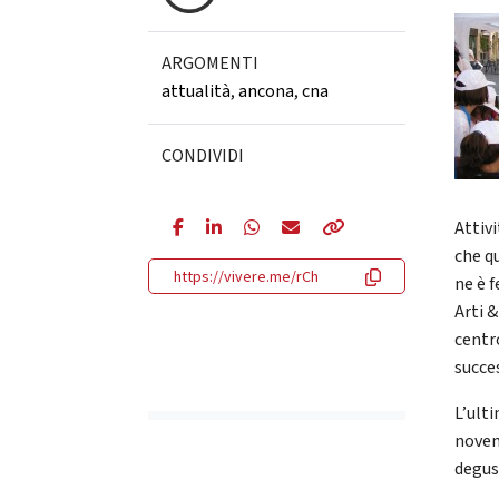
ARGOMENTI
attualità
,
ancona
,
cna
CONDIVIDI
Attiv
che q
https://vivere.me/rCh
ne è 
Arti &
centro
succe
L’ult
novem
degus