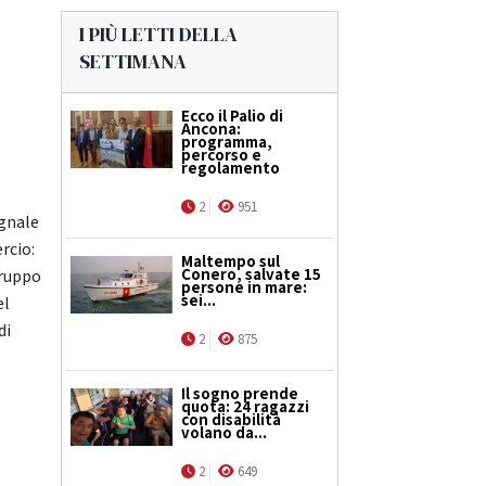
I PIÙ LETTI DELLA
SETTIMANA
Ecco il Palio di
Ancona:
programma,
percorso e
regolamento
2
951
egnale
rcio:
Maltempo sul
Conero, salvate 15
gruppo
persone in mare:
sei...
el
di
2
875
Il sogno prende
quota: 24 ragazzi
con disabilità
volano da...
2
649