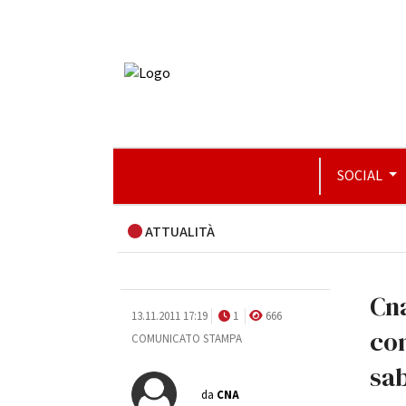
SOCIAL
ATTUALITÀ
Cna
13.11.2011 17:19
1
666
com
COMUNICATO STAMPA
sab
da
CNA