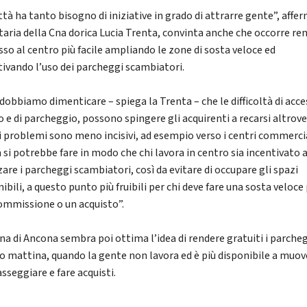
ttà ha tanto bisogno di iniziative in grado di attrarre gente”, affer
taria della Cna dorica Lucia Trenta, convinta anche che occorre re
sso al centro più facile ampliando le zone di sosta veloce ed
tivando l’uso dei parcheggi scambiatori.
dobbiamo dimenticare – spiega la Trenta – che le difficoltà di acce
o e di parcheggio, possono spingere gli acquirenti a recarsi altrove
i problemi sono meno incisivi, ad esempio verso i centri commercia
a si potrebbe fare in modo che chi lavora in centro sia incentivato 
zare i parcheggi scambiatori, così da evitare di occupare gli spazi
ibili, a questo punto più fruibili per chi deve fare una sosta veloce
ommissione o un acquisto”.
na di Ancona sembra poi ottima l’idea di rendere gratuiti i parcheg
o mattina, quando la gente non lavora ed è più disponibile a muov
sseggiare e fare acquisti.