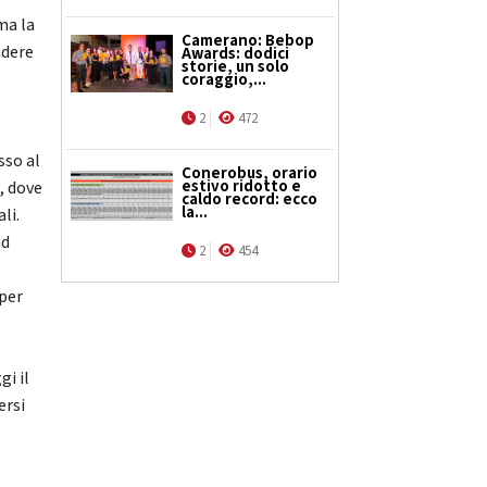
ma la
Camerano: Bebop
ndere
Awards: dodici
storie, un solo
coraggio,...
2
472
sso al
Conerobus, orario
estivo ridotto e
, dove
caldo record: ecco
la...
li.
ad
2
454
 per
gi il
ersi