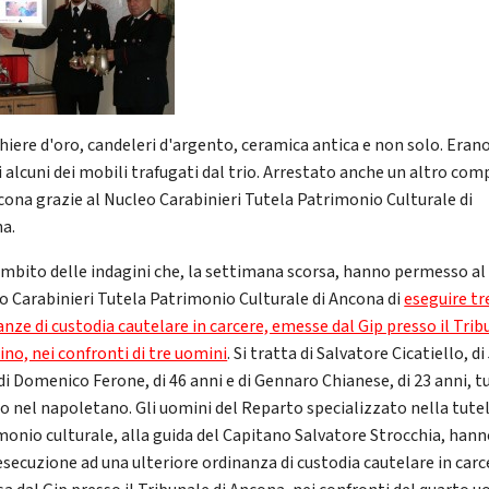
hiere d'oro, candeleri d'argento, ceramica antica e non solo. Eran
 alcuni dei mobili trafugati dal trio. Arrestato anche un altro com
cona grazie al Nucleo Carabinieri Tutela Patrimonio Culturale di
a.
ambito delle indagini che, la settimana scorsa, hanno permesso al
o Carabinieri Tutela Patrimonio Culturale di Ancona di
eseguire tr
anze di custodia cautelare in carcere, emesse dal Gip presso il Trib
ino, nei confronti di tre uomini
. Si tratta di Salvatore Cicatiello, di
di Domenico Ferone, di 46 anni e di Gennaro Chianese, di 23 anni, tu
o nel napoletano. Gli uomini del Reparto specializzato nella tutel
monio culturale, alla guida del Capitano Salvatore Strocchia, han
esecuzione ad una ulteriore ordinanza di custodia cautelare in carc