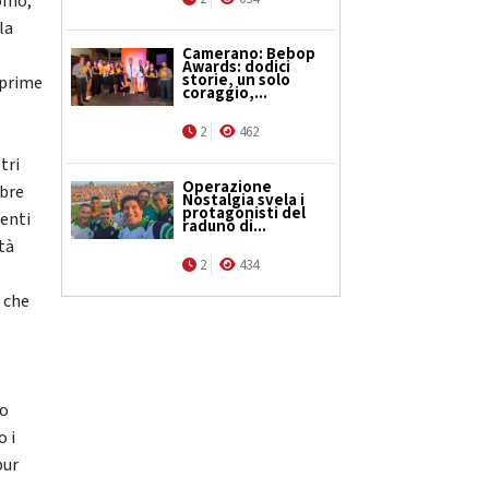
uomo,
la
Camerano: Bebop
Awards: dodici
storie, un solo
 prime
coraggio,...
2
462
tri
Operazione
obre
Nostalgia svela i
protagonisti del
menti
raduno di...
ità
2
434
 che
o
no
o i
pur