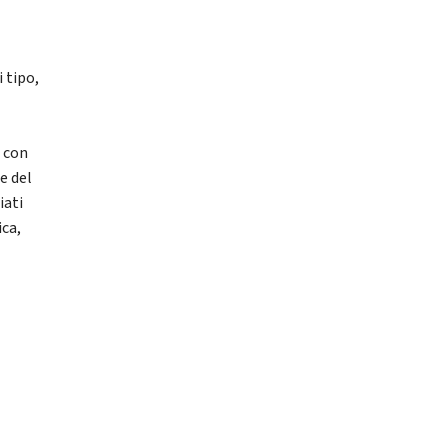
 tipo,
e con
e del
iati
ica,