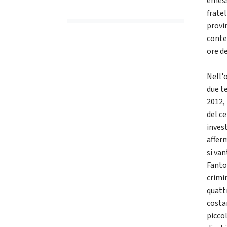
emess
fratel
provi
conte
ore d
Nell'
due t
2012,
del ce
inves
affer
si va
Fanto
crimin
quattr
costa
picco