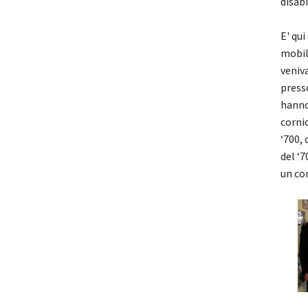
disab
E' qui
mobili
veniv
presso
hanno
cornic
‘700, 
del ‘7
un co