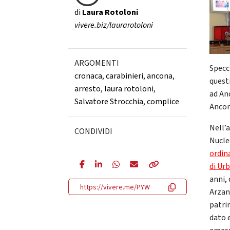
di
Laura Rotoloni
vivere.biz/laurarotoloni
ARGOMENTI
Specc
cronaca
,
carabinieri
,
ancona
,
questi
arresto
,
laura rotoloni
,
ad An
Salvatore Strocchia
,
complice
Ancon
Nell’
CONDIVIDI
Nucle
ordin
di Urb
anni, 
https://vivere.me/PYW
Arzan
patri
dato 