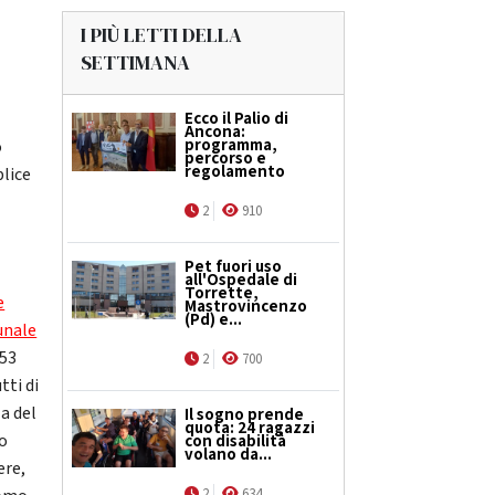
I PIÙ LETTI DELLA
SETTIMANA
Ecco il Palio di
Ancona:
programma,
o
percorso e
regolamento
plice
2
910
Pet fuori uso
all'Ospedale di
Torrette,
e
Mastrovincenzo
(Pd) e...
unale
 53
2
700
tti di
a del
Il sogno prende
quota: 24 ragazzi
no
con disabilità
volano da...
ere,
2
634