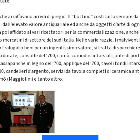
itate.
 che arraffavano arredi di pregio. Il “bottino” costituito sempre da
 dall’elevato valore antiquariale ed anche da oggetti d’arte di ogni
a poi affidato ai vari ricettatori per la commercializzazione, anche
 mercatini di settore del sud Italia. Nelle varie razzie, i malviventi
 trafugato beni per un ingentissimo valore, si tratta di specchier
i dorate, consolle del ‘700, comò, comodini intarsiati, ante di port
cassapanche in legno del ‘700, applique del ‘700, tavoli tondi intars
00, candelieri d’argento, servizi da tavola completi di ceramica ant
mò (Maggiolini) e tanto altro.