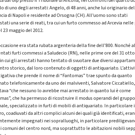
a dal Gip presso il Tribunale di Ancona, nei confronti del quarto 
lo di uno degli arrestati: Angelo, di 48 anni, anche lui originario del
ncia di Napoli e residente ad Orsogna (CH). All'uomo sono stati
stati una serie di reati, tra cui un furto commesso ad Arcevia nelle
el 23 maggio del 2012.
occasione era stata rubata argenteria della fine dell’800. Nonché al
entati furti commessi a Saludecio (RN), nelle prime ore del 31 ott
 in cui gli arrestati hanno tentato di svuotare due diversi apparta
ntro storico, dal loro contenuto di oggetti di antiquariato. L’attiv
tigativa che prende il nome di “Fantomas” trae spunto da quanto
mato telefonicamente da uno dei malviventi, Salvatore Ciccatiello,
ntava “che nessuno lo avrebbe mai arrestato in quanto lui è come
mas”, che ha permesso di ricostruire il modus operandi del grupp
ale, specializzato in furti di mobili di antiquariato. In particolare i
o, coadiuvati da altri complici alcuni dei quali già identificati, era
ntemente impegnati nei sopralluoghi, in particolare prediligevan
li comuni del centro nord, ma soprattutto le abitazioni nobili sep