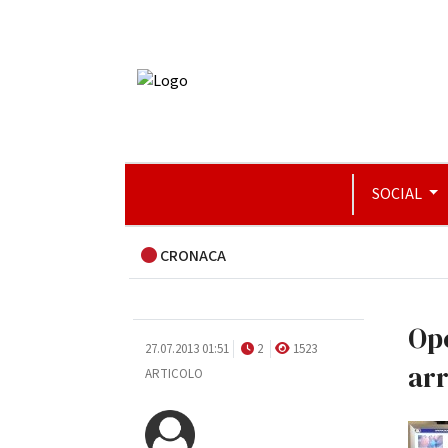
SOCIAL
CRONACA
Op
27.07.2013 01:51
2
1523
arr
ARTICOLO