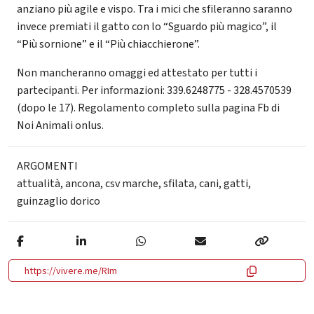
anziano più agile e vispo. Tra i mici che sfileranno saranno
invece premiati il gatto con lo “Sguardo più magico”, il
“Più sornione” e il “Più chiacchierone”.
Non mancheranno omaggi ed attestato per tutti i
partecipanti. Per informazioni: 339.6248775 - 328.4570539
(dopo le 17). Regolamento completo sulla pagina Fb di
Noi Animali onlus.
ARGOMENTI
attualità
,
ancona
,
csv marche
,
sfilata
,
cani
,
gatti
,
guinzaglio dorico
https://vivere.me/RIm