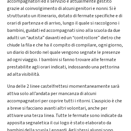
accompagnatori ed il servizio è attualmente gestito
grazie al coinvolgimento di alcuni genitori e nonni. Si è
strutturato un itinerario, dotato di fermate specifiche e di
orari di partenza e di arrivo, lungo il quale si raccolgono i
bambini, guidati ed accompagnati sino alla scuola da due
adulti: un “autista” davanti ed un “controllore” dietro che
chiude la fila e che ha il compito di compilare, ogni giorno,
un diario di bordo nel quale vengono segnate le presenze
ad ogni viaggio. I bambini si fanno trovare alle fermate
prestabilite agli orari indicati, indossando una pettorina
ad alta visibilità.
Una delle 2 linee castelfrettesi momentaneamente sarà
attiva solo all’andata per mancanza di alcuni
accompagnatori per coprire tutti i ritorni. L’auspicio è che
a breve si facciano avanti altri volontari, anche per
attivare una terza linea. Tutte le fermate sono indicate da
apposita segnaletica il cui logo è stato elaborato da
bambini della scuola Leopardi. Agli stessi alunni sono