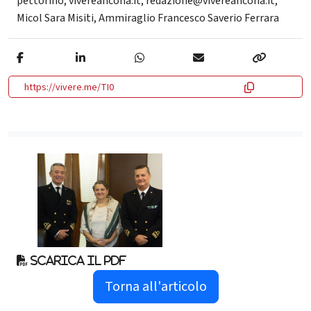
pettorino
,
vivereancona.it
,
redazione@vivereancona.it
,
Micol Sara Misiti
,
Ammiraglio Francesco Saverio Ferrara
https://vivere.me/TI0
Scarica il pdf
Torna all'articolo