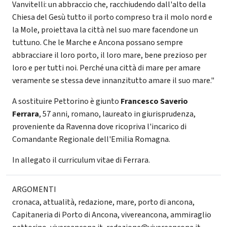
Vanvitelli: un abbraccio che, racchiudendo dall'alto della
Chiesa del Gesù tutto il porto compreso tra il molo nord e
la Mole, proiettava la città nel suo mare facendone un
tuttuno. Che le Marche e Ancona possano sempre
abbracciare il loro porto, il loro mare, bene prezioso per
loro e per tutti noi. Perché una città di mare per amare
veramente se stessa deve innanzitutto amare il suo mare."
A sostituire Pettorino è giunto
Francesco Saverio
Ferrara
, 57 anni, romano, laureato in giurisprudenza,
proveniente da Ravenna dove ricopriva l'incarico di
Comandante Regionale dell'Emilia Romagna.
In allegato il curriculum vitae di Ferrara.
ARGOMENTI
cronaca
,
attualità
,
redazione
,
mare
,
porto di ancona
,
Capitaneria di Porto di Ancona
,
vivereancona
,
ammiraglio