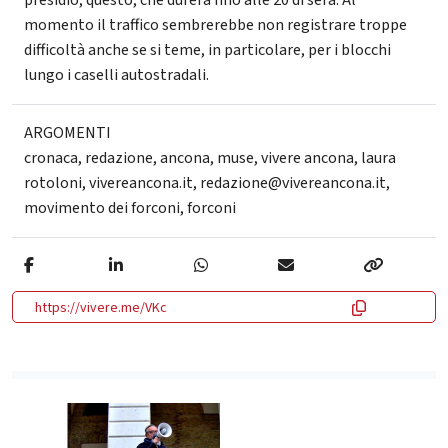
presidio, questo, che durerà fino alle 20 di sera. Al
momento il traffico sembrerebbe non registrare troppe
difficoltà anche se si teme, in particolare, per i blocchi
lungo i caselli autostradali.
ARGOMENTI
cronaca
,
redazione
,
ancona
,
muse
,
vivere ancona
,
laura
rotoloni
,
vivereancona.it
,
redazione@vivereancona.it
,
movimento dei forconi
,
forconi
https://vivere.me/VKc