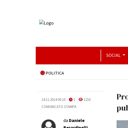
SOCIAL
POLITICA
Pro
14.11.2014 00:10
1
1210
pu
COMUNICATO STAMPA
da
Daniele
Berardinelli