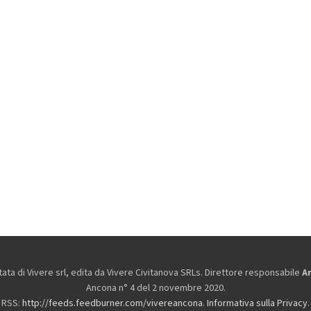
ta di Vivere srl, edita da
Vivere Civitanova SRLs. Direttore responsabile
A
Ancona n° 4 del 2 novembre 2020.
RSS:
http://feeds.feedburner.com/vivereancona
.
Informativa sulla Privacy
.