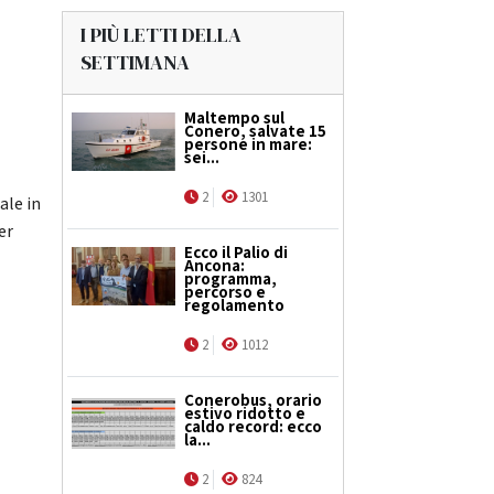
I PIÙ LETTI DELLA
SETTIMANA
Maltempo sul
Conero, salvate 15
persone in mare:
sei...
2
1301
ale in
er
Ecco il Palio di
Ancona:
programma,
percorso e
regolamento
2
1012
Conerobus, orario
estivo ridotto e
caldo record: ecco
la...
2
824