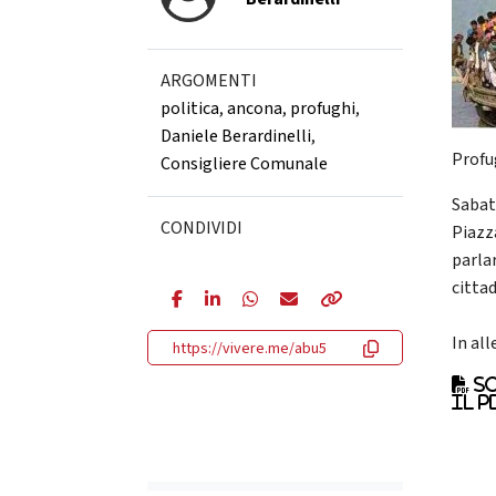
ARGOMENTI
politica
,
ancona
,
profughi
,
Daniele Berardinelli
,
Profu
Consigliere Comunale
Sabat
CONDIVIDI
Piazz
parla
cittad
In all
https://vivere.me/abu5
Sc
il p