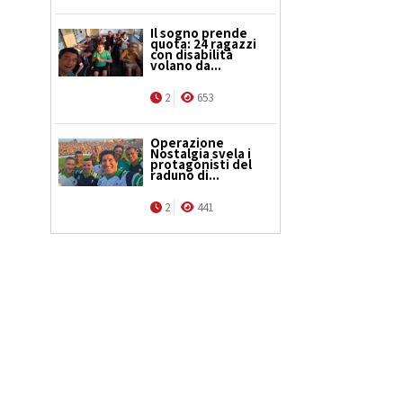
Il sogno prende
quota: 24 ragazzi
con disabilità
volano da...
2
653
Operazione
Nostalgia svela i
protagonisti del
raduno di...
2
441