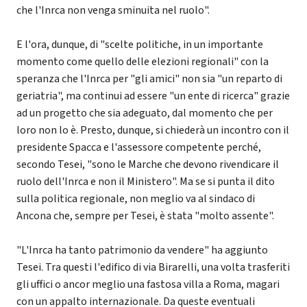
che l'Inrca non venga sminuita nel ruolo".
E l'ora, dunque, di "scelte politiche, in un importante
momento come quello delle elezioni regionali" con la
speranza che l'Inrca per "gli amici" non sia "un reparto di
geriatria", ma continui ad essere "un ente di ricerca" grazie
ad un progetto che sia adeguato, dal momento che per
loro non lo è. Presto, dunque, si chiederà un incontro con il
presidente Spacca e l'assessore competente perché,
secondo Tesei, "sono le Marche che devono rivendicare il
ruolo dell'Inrca e non il Ministero". Ma se si punta il dito
sulla politica regionale, non meglio va al sindaco di
Ancona che, sempre per Tesei, è stata "molto assente".
"L'Inrca ha tanto patrimonio da vendere" ha aggiunto
Tesei. Tra questi l'edifico di via Birarelli, una volta trasferiti
gli uffici o ancor meglio una fastosa villa a Roma, magari
con un appalto internazionale. Da queste eventuali