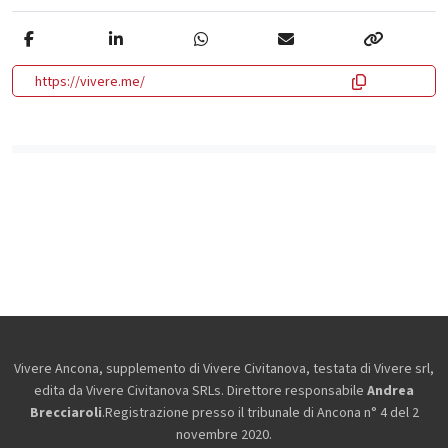
https://vivere.me/
Vivere Ancona, supplemento di Vivere Civitanova, testata di Vivere srl,
edita da
Vivere Civitanova SRLs. Direttore responsabile
Andrea
Brecciaroli
.Registrazione presso il tribunale di Ancona n° 4 del 2
novembre 2020.