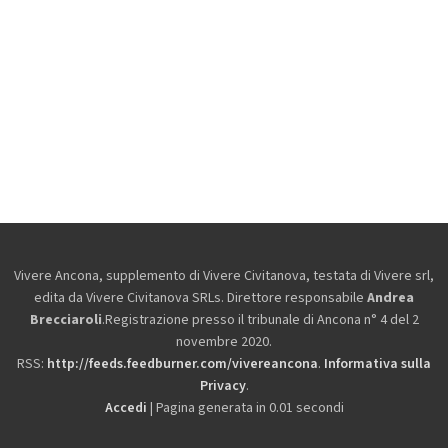
Vivere Ancona, supplemento di Vivere Civitanova, testata di Vivere srl,
edita da
Vivere Civitanova SRLs. Direttore responsabile
Andrea
Brecciaroli
.Registrazione presso il tribunale di Ancona n° 4 del 2
novembre 2020.
RSS:
http://feeds.feedburner.com/vivereancona
.
Informativa sulla
Privacy
.
Accedi
| Pagina generata in 0.01 secondi