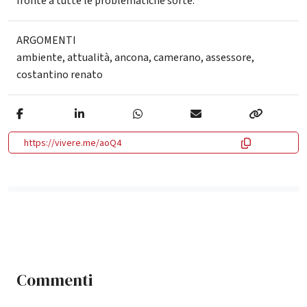
fronte a tutte le problematiche sorte.
ARGOMENTI
ambiente
,
attualità
,
ancona
,
camerano
,
assessore
,
costantino renato
https://vivere.me/aoQ4
Commenti