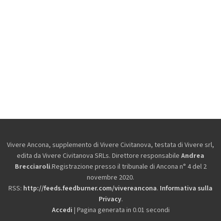
Vivere Ancona, supplemento di Vivere Civitanova, testata di Vivere srl,
edita da
Vivere Civitanova SRLs. Direttore responsabile
Andrea
Brecciaroli
.Registrazione presso il tribunale di Ancona n° 4 del 2
novembre 2020.
RSS:
http://feeds.feedburner.com/vivereancona
.
Informativa sulla
Privacy
.
Accedi
| Pagina generata in 0.01 secondi