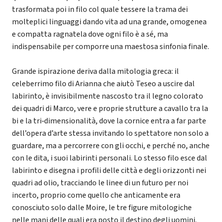
trasformata poi in filo col quale tessere la trama dei
molteplici linguaggi dando vita ad una grande, omogenea
e compatta ragnatela dove ogni filo è a sé, ma
indispensabile per comporre una maestosa sinfonia finale.
Grande ispirazione deriva dalla mitologia greca: il
celeberrimo filo di Arianna che aiutò Teseo a uscire dal
labirinto, è invisibilmente nascosto tra il legno colorato
dei quadri di Marco, vere e proprie strutture a cavallo tra la
bi e la tri‐dimensionalità, dove la cornice entra a far parte
dell’opera d’arte stessa invitando lo spettatore non solo a
guardare, ma a percorrere con gli occhi, e perché no, anche
con le dita, i suoi labirinti personali. Lo stesso filo esce dal
labirinto e disegna i profili delle città e degli orizzonti nei
quadri ad olio, tracciando le linee di un futuro per noi
incerto, proprio come quello che anticamente era
conosciuto solo dalle Moire, le tre figure mitologiche
nelle mani delle quali era posto il destino degli uomini.