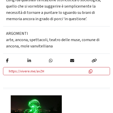
Lungi da qualsiasi tentazione storicistica o sociologica,
quello che si vorrebbe suggerire è semplicemente la
necessità di tornare a puntare lo sguardo su brani di
memoria ancora in grado di porci ‘in questione’.
ARGOMENTI
arte
,
ancona
,
spettacoli
,
teatro delle muse
,
comune di
ancona
,
mole vanvitelliana
https://vivere.me/avZH