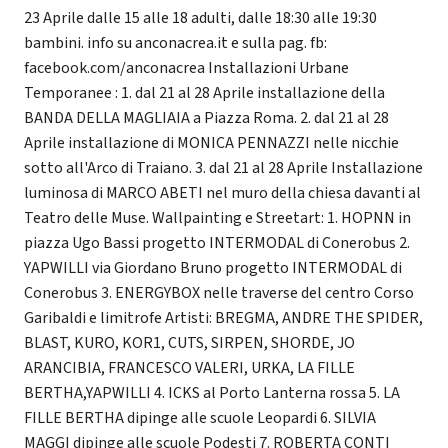
23 Aprile dalle 15 alle 18 adulti, dalle 18:30 alle 19:30
bambini. info su anconacrea.it e sulla pag. fb:
facebook.com/anconacrea Installazioni Urbane
Temporanee : 1. dal 21 al 28 Aprile installazione della
BANDA DELLA MAGLIAIA a Piazza Roma. 2. dal 21 al 28
Aprile installazione di MONICA PENNAZZI nelle nicchie
sotto all'Arco di Traiano. 3. dal 21 al 28 Aprile Installazione
luminosa di MARCO ABETI nel muro della chiesa davanti al
Teatro delle Muse. Wallpainting e Streetart: 1. HOPNN in
piazza Ugo Bassi progetto INTERMODAL di Conerobus 2.
YAPWILLI via Giordano Bruno progetto INTERMODAL di
Conerobus 3. ENERGYBOX nelle traverse del centro Corso
Garibaldi e limitrofe Artisti: BREGMA, ANDRE THE SPIDER,
BLAST, KURO, KOR1, CUTS, SIRPEN, SHORDE, JO
ARANCIBIA, FRANCESCO VALERI, URKA, LA FILLE
BERTHA,YAPWILLI 4. ICKS al Porto Lanterna rossa 5. LA
FILLE BERTHA dipinge alle scuole Leopardi 6. SILVIA
MAGGI dipinge alle scuole Podesti 7. ROBERTA CONTI