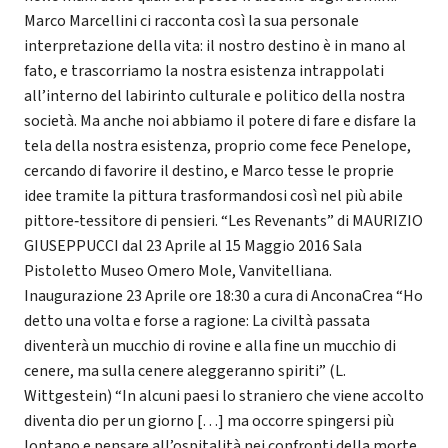
Marco Marcellini ci racconta così la sua personale
interpretazione della vita: il nostro destino è in mano al
fato, e trascorriamo la nostra esistenza intrappolati
all’interno del labirinto culturale e politico della nostra
società. Ma anche noi abbiamo il potere di fare e disfare la
tela della nostra esistenza, proprio come fece Penelope,
cercando di favorire il destino, e Marco tesse le proprie
idee tramite la pittura trasformandosi così nel più abile
pittore‐tessitore di pensieri. “Les Revenants” di MAURIZIO
GIUSEPPUCCI dal 23 Aprile al 15 Maggio 2016 Sala
Pistoletto Museo Omero Mole, Vanvitelliana.
Inaugurazione 23 Aprile ore 18:30 a cura di AnconaCrea “Ho
detto una volta e forse a ragione: La civiltà passata
diventerà un mucchio di rovine e alla fine un mucchio di
cenere, ma sulla cenere aleggeranno spiriti” (L.
Wittgestein) “In alcuni paesi lo straniero che viene accolto
diventa dio per un giorno […] ma occorre spingersi più
lontano e pensare all’ospitalità nei confronti della morte.