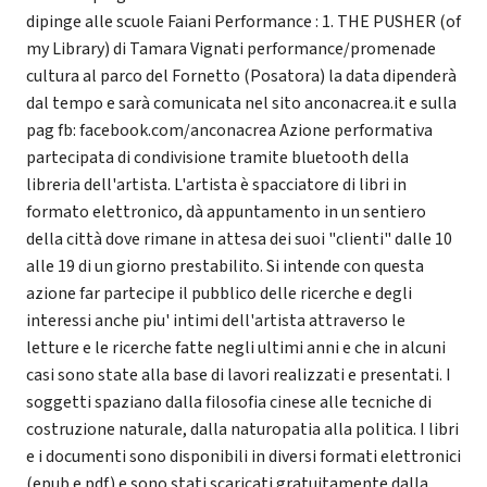
dipinge alle scuole Faiani Performance : 1. THE PUSHER (of
my Library) di Tamara Vignati performance/promenade
cultura al parco del Fornetto (Posatora) la data dipenderà
dal tempo e sarà comunicata nel sito anconacrea.it e sulla
pag fb: facebook.com/anconacrea Azione performativa
partecipata di condivisione tramite bluetooth della
libreria dell'artista. L'artista è spacciatore di libri in
formato elettronico, dà appuntamento in un sentiero
della città dove rimane in attesa dei suoi "clienti" dalle 10
alle 19 di un giorno prestabilito. Si intende con questa
azione far partecipe il pubblico delle ricerche e degli
interessi anche piu' intimi dell'artista attraverso le
letture e le ricerche fatte negli ultimi anni e che in alcuni
casi sono state alla base di lavori realizzati e presentati. I
soggetti spaziano dalla filosofia cinese alle tecniche di
costruzione naturale, dalla naturopatia alla politica. I libri
e i documenti sono disponibili in diversi formati elettronici
(epub e pdf) e sono stati scaricati gratuitamente dalla