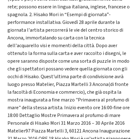
rete; possono essere in lingua italiana, inglese, francese o
spagnola. 2. Hisako Mori in “Esempi di giornata”‐
performance installativa. Giovedì 28 aprile durante la
giornata l'artista percorrerá le vie del centro storico di
Ancona, immortalando su carta con la tecnica
dell'acquarello visi e momenti della città. Dopo aver
ottenuto la forma sulla carta e aver raccolto i disegni, le
opere saranno disposte come una sorta di puzzle in modo
che gli spettatori possano vedere quella giornata con gli
occhi di Hisako. Quest'ultima parte di condivisione avrà
luogo presso Matelier, Piazza Martelli 3 Ancona(di fronte
la facoltà di Economia e commercio), che già ospita la
mostra inaugurata a fine marzo "Primavera al profumo di
mare" della stessa artista. Inizio evento ore 16:00‐fine ore
18:00 Dettaglio Mostre Primavera al profumo di mare
Personale di Hisako Mori 31 Marzo 2016 – 30 Aprile 2016
Matelier97 Piazza Martelli 3, 60121 Ancona Inaugurazione
31 Marzo 2016 ORE 18 Hisako Mori è un’artista giapponese