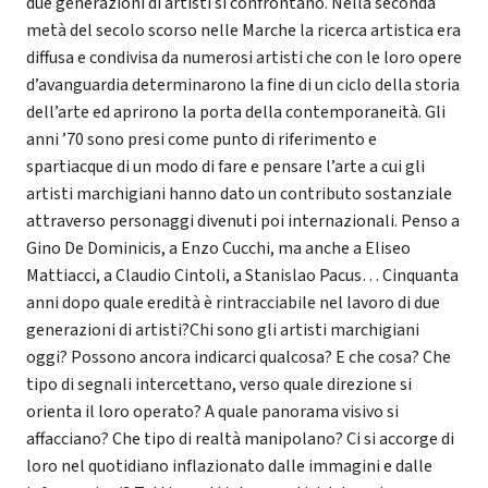
due generazioni di artisti si confrontano. Nella seconda
metà del secolo scorso nelle Marche la ricerca artistica era
diffusa e condivisa da numerosi artisti che con le loro opere
d’avanguardia determinarono la fine di un ciclo della storia
dell’arte ed aprirono la porta della contemporaneità. Gli
anni ’70 sono presi come punto di riferimento e
spartiacque di un modo di fare e pensare l’arte a cui gli
artisti marchigiani hanno dato un contributo sostanziale
attraverso personaggi divenuti poi internazionali. Penso a
Gino De Dominicis, a Enzo Cucchi, ma anche a Eliseo
Mattiacci, a Claudio Cintoli, a Stanislao Pacus… Cinquanta
anni dopo quale eredità è rintracciabile nel lavoro di due
generazioni di artisti?Chi sono gli artisti marchigiani
oggi? Possono ancora indicarci qualcosa? E che cosa? Che
tipo di segnali intercettano, verso quale direzione si
orienta il loro operato? A quale panorama visivo si
affacciano? Che tipo di realtà manipolano? Ci si accorge di
loro nel quotidiano inflazionato dalle immagini e dalle