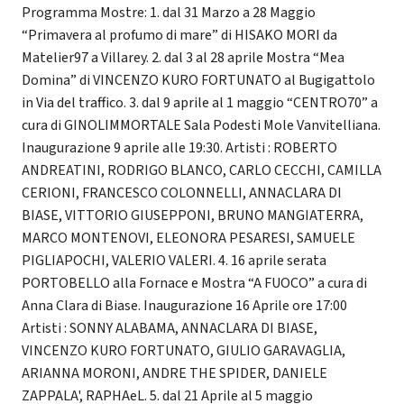
Programma Mostre: 1. dal 31 Marzo a 28 Maggio
“Primavera al profumo di mare” di HISAKO MORI da
Matelier97 a Villarey. 2. dal 3 al 28 aprile Mostra “Mea
Domina” di VINCENZO KURO FORTUNATO al Bugigattolo
in Via del traffico. 3. dal 9 aprile al 1 maggio “CENTRO70” a
cura di GINOLIMMORTALE Sala Podesti Mole Vanvitelliana.
Inaugurazione 9 aprile alle 19:30. Artisti : ROBERTO
ANDREATINI, RODRIGO BLANCO, CARLO CECCHI, CAMILLA
CERIONI, FRANCESCO COLONNELLI, ANNACLARA DI
BIASE, VITTORIO GIUSEPPONI, BRUNO MANGIATERRA,
MARCO MONTENOVI, ELEONORA PESARESI, SAMUELE
PIGLIAPOCHI, VALERIO VALERI. 4. 16 aprile serata
PORTOBELLO alla Fornace e Mostra “A FUOCO” a cura di
Anna Clara di Biase. Inaugurazione 16 Aprile ore 17:00
Artisti : SONNY ALABAMA, ANNACLARA DI BIASE,
VINCENZO KURO FORTUNATO, GIULIO GARAVAGLIA,
ARIANNA MORONI, ANDRE THE SPIDER, DANIELE
ZAPPALA', RAPHAeL. 5. dal 21 Aprile al 5 maggio