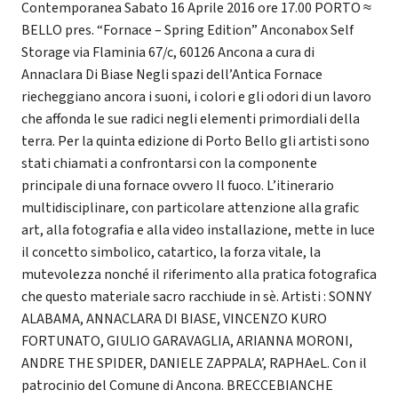
Contemporanea Sabato 16 Aprile 2016 ore 17.00 PORTO ≈
BELLO pres. “Fornace – Spring Edition” Anconabox Self
Storage via Flaminia 67/c, 60126 Ancona a cura di
Annaclara Di Biase Negli spazi dell’Antica Fornace
riecheggiano ancora i suoni, i colori e gli odori di un lavoro
che affonda le sue radici negli elementi primordiali della
terra. Per la quinta edizione di Porto Bello gli artisti sono
stati chiamati a confrontarsi con la componente
principale di una fornace ovvero Il fuoco. L’itinerario
multidisciplinare, con particolare attenzione alla grafic
art, alla fotografia e alla video installazione, mette in luce
il concetto simbolico, catartico, la forza vitale, la
mutevolezza nonché il riferimento alla pratica fotografica
che questo materiale sacro racchiude in sè. Artisti : SONNY
ALABAMA, ANNACLARA DI BIASE, VINCENZO KURO
FORTUNATO, GIULIO GARAVAGLIA, ARIANNA MORONI,
ANDRE THE SPIDER, DANIELE ZAPPALA’, RAPHAeL. Con il
patrocinio del Comune di Ancona. BRECCEBIANCHE