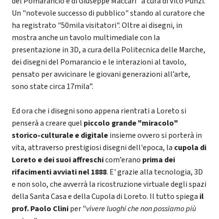
del Pomarancio e di Giuseppe Maccari" a cura di Vito Punzi.
Un "notevole successo di pubblico" stando al curatore che
ha registrato "50mila visitatori". Oltre ai disegni, in
mostra anche un tavolo multimediale con la
presentazione in 3D, a cura della Politecnica delle Marche,
dei disegni del Pomarancio e le interazioni al tavolo,
pensato per avvicinare le giovani generazioni all’arte,
sono state circa 17mila”.
Ed ora che i disegni sono appena rientrati a Loreto si
penserà a creare quel
piccolo grande "miracolo"
storico-culturale e digitale
insieme ovvero si porterà in
vita, attraverso prestigiosi disegni dell'epoca, la
cupola di
Loreto e dei suoi affreschi
com’erano
prima dei
rifacimenti avviati nel 1888
. E' grazie alla tecnologia, 3D
e non solo, che avverrà la ricostruzione virtuale degli spazi
della Santa Casa e della Cupola di Loreto. Il tutto spiega
il
prof. Paolo Clini
per "
vivere luoghi che non possiamo più