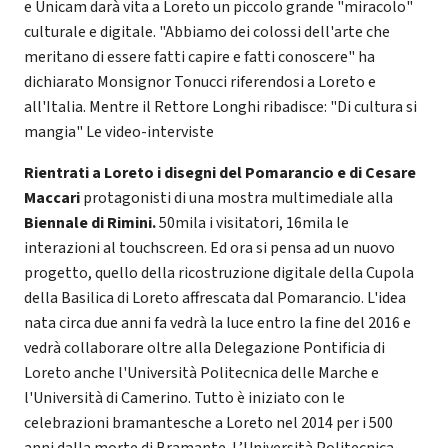
e Unicam darà vita a Loreto un piccolo grande "miracolo"
culturale e digitale. "Abbiamo dei colossi dell'arte che
meritano di essere fatti capire e fatti conoscere" ha
dichiarato Monsignor Tonucci riferendosi a Loreto e
all'Italia. Mentre il Rettore Longhi ribadisce: "Di cultura si
mangia" Le video-interviste
Rientrati a Loreto i disegni del Pomarancio e di Cesare
Maccari
protagonisti di una mostra multimediale alla
Biennale di Rimini.
50mila i visitatori, 16mila le
interazioni al touchscreen. Ed ora si pensa ad un nuovo
progetto, quello della ricostruzione digitale della Cupola
della Basilica di Loreto affrescata dal Pomarancio. L'idea
nata circa due anni fa vedrà la luce entro la fine del 2016 e
vedrà collaborare oltre alla Delegazione Pontificia di
Loreto anche l'Università Politecnica delle Marche e
l'Università di Camerino. Tutto è iniziato con le
celebrazioni bramantesche a Loreto nel 2014 per i 500
anni dalla morte di Bramante. L’Università Politecnica