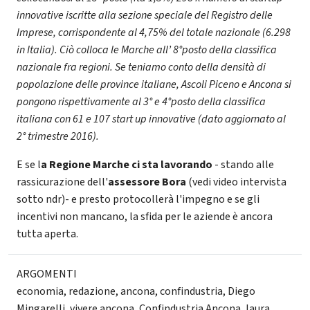
innovative iscritte alla sezione speciale del Registro delle
Imprese, corrispondente al 4,75% del totale nazionale (6.298
in Italia). Ciò colloca le Marche all’ 8°posto della classifica
nazionale fra regioni. Se teniamo conto della densità di
popolazione delle province italiane, Ascoli Piceno e Ancona si
pongono rispettivamente al 3° e 4°posto della classifica
italiana con 61 e 107 start up innovative (dato aggiornato al
2° trimestre 2016).
E se l
a Regione Marche ci sta lavorando
- stando alle
rassicurazione dell'
assessore Bora
(vedi video intervista
sotto ndr)- e presto protocollerà l'impegno e se gli
incentivi non mancano, la sfida per le aziende è ancora
tutta aperta.
ARGOMENTI
economia
,
redazione
,
ancona
,
confindustria
,
Diego
Mingarelli
,
vivere ancona
,
Confindustria Ancona
,
laura