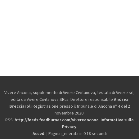
Vivere Ancona, supplemento di Vivere Civitanova, testata di Vivere srl,
edita da
Vivere Civitanova SRLs. Direttore responsabile
Andrea
Brecciaroli
.Registrazione presso il tribunale di Ancona n° 4 del 2
novembre 2020.
RSS:
http://feeds.feedburner.com/vivereancona
.
Informativa sulla
Privacy
.
Accedi
| Pagina generata in 0.18 secondi