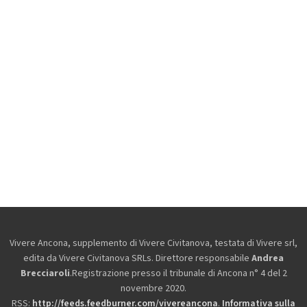
Vivere Ancona, supplemento di Vivere Civitanova, testata di Vivere srl,
edita da
Vivere Civitanova SRLs. Direttore responsabile
Andrea
Brecciaroli
.Registrazione presso il tribunale di Ancona n° 4 del 2
novembre 2020.
RSS:
http://feeds.feedburner.com/vivereancona
.
Informativa sulla