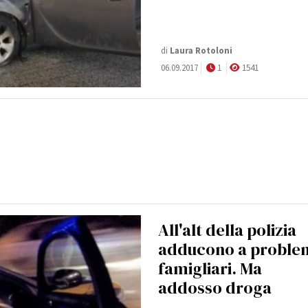
di
Laura Rotoloni
06.09.2017
1
1541
All'alt della polizia
adducono a proble
famigliari. Ma
addosso droga