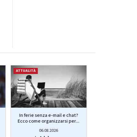
ATTUALITÀ
ATTUALITÀ
In ferie senza e-mail e chat?
Iran, Teheran pun
Ecco come organizzarsi per...
controllo Stretto
è...
06.08.2026
06.08.20