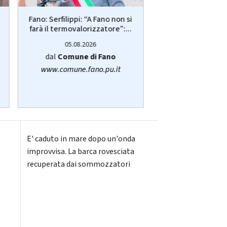
Più posti nelle re
Fano: Serfilippi: “A Fano non si
anziani, disabili 
farà il termovalorizzatore”:...
05.08.20
05.08.2026
dalla
Regione
dal
Comune di Fano
www.regione.m
www.comune.fano.pu.it
E' caduto in mare dopo un'onda
improvvisa. La barca rovesciata
recuperata dai sommozzatori