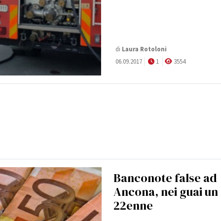
di
Laura Rotoloni
06.09.2017
1
3554
Banconote false ad
Ancona, nei guai un
22enne