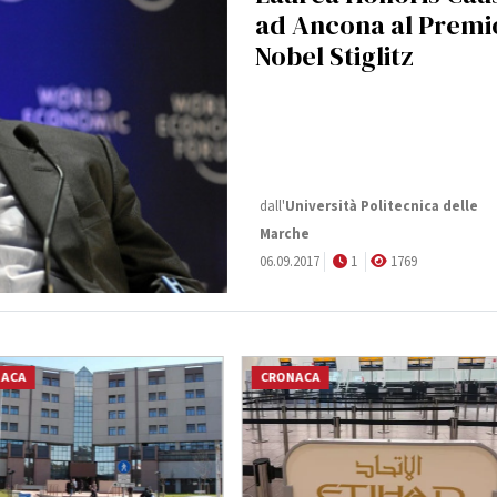
ad Ancona al Premi
Nobel Stiglitz
dall'
Università Politecnica delle
Marche
06.09.2017
1
1769
NACA
CRONACA