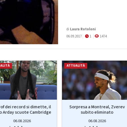
di
Laura Rotoloni
06.09.2017
1
1474
ALITÀ
ATTUALITÀ
prof dei record si dimette, il
Sorpresa a Montreal, Zverev
o Arday scuote Cambridge
subito eliminato
06.08.2026
06.08.2026