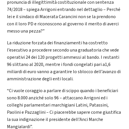
pronuncia di illegittimità costituzionale con sentenza
74/2018 – spiega Arrigoni entrando nel dettaglio – Perché
lei e il sindaco di Macerata Carancini non se la prendono
con il loro PD e riconoscono al governo il merito di averci
messo una pezza?”
La riduzione forzata dei finanziamenti ha costretto
l’esecutivo a procedere secondo una graduatoria che vede
operativi 24 dei 120 progetti ammessi al bando. I restanti
96 slittano al 2020, mentre i fondi congelati pari a1,6
miliardi di euro vanno a garantire lo sblocco dell’avanzo di
amministrazione degli enti locali.
“Ci vuole coraggio a parlare di scippo quando i beneficiari
sono 8.000 anziché solo 96 – attaccano Arrigoni ed i
colleghi parlamentari marchigiani Latini, Patassini,
Paolini e Pazzaglini – Ci piacerebbe sapere come giustifica
la sua indignazione il presidente dell’Anci Marche
Mangialardi”.