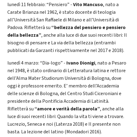
lunedì 11 febbraio: “Pensiero” -
Vito Mancuso
, nato a
Carate Brianza nel 1962, è stato docente di teologia
all’Università San Raffaele di Milano e all’Università di
Padova. Rifletterà su
“bellezza del pensiero e pensiero
della bellezza”
, anche alla luce di due suoi recenti libri: Il
bisogno di pensare e La via della bellezza (entrambi
pubblicati da Garzanti rispettivamente nel 2017 e 2018).
lunedì 4 marzo: “Dia-logo” -
Ivano Dionigi
, nato a Pesaro
nel 1948, è stato ordinario di Letteratura latina e rettore
dell’Alma Mater Studiorum Università di Bologna, dove
oggi è professore emerito. E’ membro dell’Accademia
delle scienze di Bologna, del Centro Studi Ciceroniani e
presidente della Pontificia Accademia di Latinità.
Rifletterà su
“amore e verità della parola”
, anche alla
luce di suoi recenti libri: Quando la vita ti viene a trovare.
Lucrezio, Seneca e noi (Laterza 2018) e Il presente non
basta. La lezione del latino (Mondadori 2016).