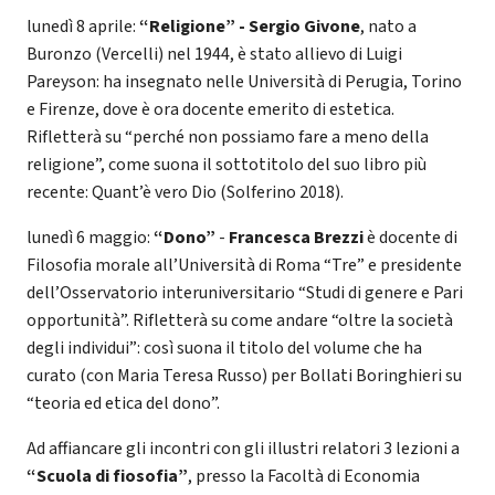
lunedì 8 aprile:
“Religione” - Sergio Givone
, nato a
Buronzo (Vercelli) nel 1944, è stato allievo di Luigi
Pareyson: ha insegnato nelle Università di Perugia, Torino
e Firenze, dove è ora docente emerito di estetica.
Rifletterà su “perché non possiamo fare a meno della
religione”, come suona il sottotitolo del suo libro più
recente: Quant’è vero Dio (Solferino 2018).
lunedì 6 maggio:
“Dono”
-
Francesca Brezzi
è docente di
Filosofia morale all’Università di Roma “Tre” e presidente
dell’Osservatorio interuniversitario “Studi di genere e Pari
opportunità”. Rifletterà su come andare “oltre la società
degli individui”: così suona il titolo del volume che ha
curato (con Maria Teresa Russo) per Bollati Boringhieri su
“teoria ed etica del dono”.
Ad affiancare gli incontri con gli illustri relatori 3 lezioni a
“Scuola di fiosofia”
, presso la Facoltà di Economia