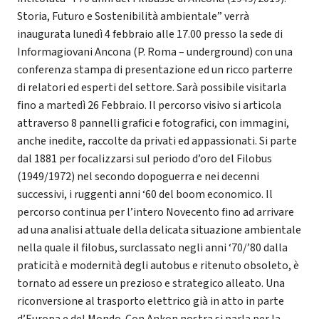
Storia, Futuro e Sostenibilità ambientale” verrà
inaugurata lunedì 4 febbraio alle 17.00 presso la sede di
Informagiovani Ancona (P. Roma – underground) con una
conferenza stampa di presentazione ed un ricco parterre
di relatori ed esperti del settore. Sarà possibile visitarla
fino a martedì 26 Febbraio. Il percorso visivo si articola
attraverso 8 pannelli grafici e fotografici, con immagini,
anche inedite, raccolte da privati ed appassionati. Si parte
dal 1881 per focalizzarsi sul periodo d’oro del Filobus
(1949/1972) nel secondo dopoguerra e nei decenni
successivi, i ruggenti anni ‘60 del boom economico. Il
percorso continua per l’intero Novecento fino ad arrivare
ad una analisi attuale della delicata situazione ambientale
nella quale il filobus, surclassato negli anni ‘70/’80 dalla
praticità e modernità degli autobus e ritenuto obsoleto, è
tornato ad essere un prezioso e strategico alleato. Una
riconversione al trasporto elettrico già in atto in parte
d’Europa e del Mondo. Con Ankon nostra si parla per la