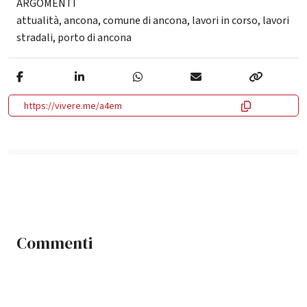
ARGOMENTI
attualità
,
ancona
,
comune di ancona
,
lavori in corso
,
lavori
stradali
,
porto di ancona
https://vivere.me/a4em
Commenti