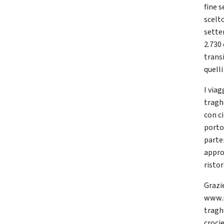
fine 
scelt
sette
2.730 
trans
quell
I viag
tragh
con ci
porto 
parte
appro
risto
Grazi
www.p
traghe
crocie