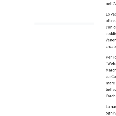
nell’A
Lo yac
oltre
l’unic
soddis
Venerd
croat
Per i 
“Welc
March
cui C
mare 
bellez
l’arc
La na
ogni v