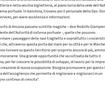
tteria e nella vecchia biglietteria, al piano terra della sede dell'Au
stema portuale. In banchina, trovano poi il personale della Dps–Dor
services, per avere assistenza e informazioni.
porto di Ancona passano scintille magiche – dice Rodolfo Giampier
dente dell’Autorità di sistema portuale -, quelle che possono
ormare i passeggeri delle navi traghetto e soprattutto i crocieristi
i che, attraverso questa porta dal mare per la città e per le Marche
nno tornare su questo territorio per scoprirlo ancora di più, ammi
amorarsene. Una grande opportunità che va coltivata da tutto il
a, per far crescere le possibilità di sviluppo, di lavoro per le impre
a creazione di nuova occupazione. Bisogna promuovere per questo 
ra dell’accoglienza che permette di migliorare e migliorarci in un
no continuo di crescita”.