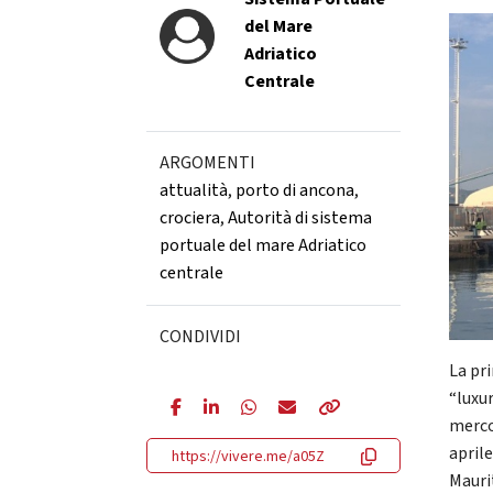
del Mare
Adriatico
Centrale
ARGOMENTI
attualità
,
porto di ancona
,
crociera
,
Autorità di sistema
portuale del mare Adriatico
centrale
CONDIVIDI
La pr
“luxu
merco
april
https://vivere.me/a05Z
Mauri