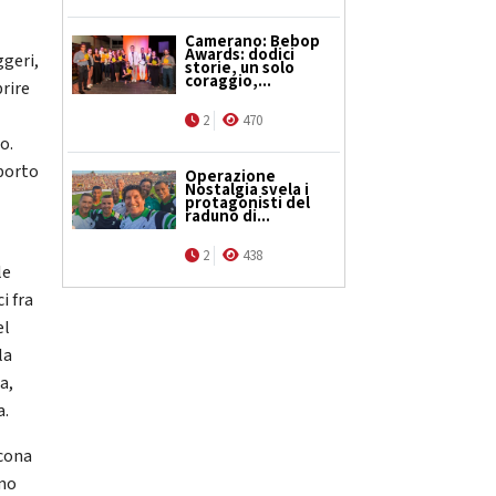
Camerano: Bebop
Awards: dodici
ggeri,
storie, un solo
coraggio,...
rire
2
470
o.
 porto
Operazione
Nostalgia svela i
protagonisti del
raduno di...
2
438
le
i fra
el
la
a,
a.
ncona
imo