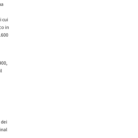
ha
 cui
to in
6.600
900,
il
 dei
inal