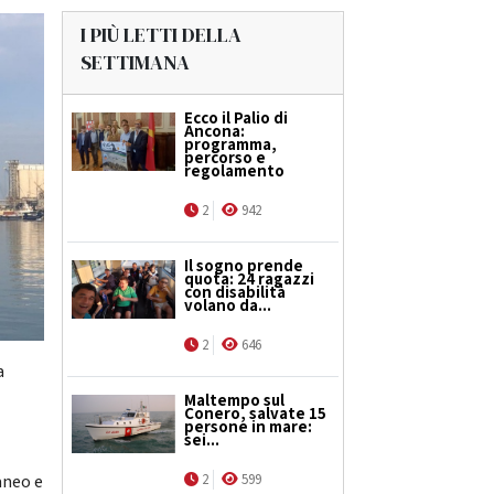
I PIÙ LETTI DELLA
SETTIMANA
Ecco il Palio di
Ancona:
programma,
percorso e
regolamento
2
942
Il sogno prende
quota: 24 ragazzi
con disabilità
volano da...
2
646
a
Maltempo sul
Conero, salvate 15
persone in mare:
sei...
2
599
aneo e