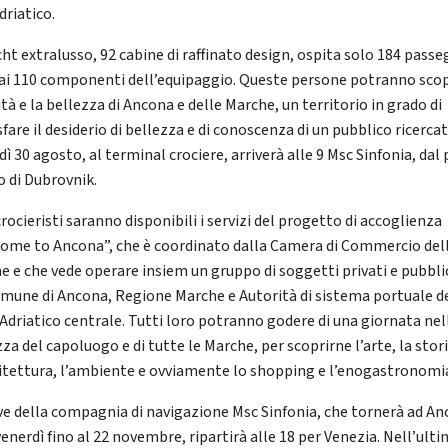
driatico.
ht extralusso, 92 cabine di raffinato design, ospita solo 184 passe
 ai 110 componenti dell’equipaggio. Queste persone potranno scop
ità e la bellezza di Ancona e delle Marche, un territorio in grado di
fare il desiderio di bellezza e di conoscenza di un pubblico ricercat
ì 30 agosto, al terminal crociere, arriverà alle 9 Msc Sinfonia, dal
o di Dubrovnik.
crocieristi saranno disponibili i servizi del progetto di accoglienza
ome to Ancona”, che è coordinato dalla Camera di Commercio del
e e che vede operare insiem un gruppo di soggetti privati e pubblic
omune di Ancona, Regione Marche e Autorità di sistema portuale d
Adriatico centrale. Tutti loro potranno godere di una giornata nel
za del capoluogo e di tutte le Marche, per scoprirne l’arte, la stori
hitettura, l’ambiente e ovviamente lo shopping e l’enogastronomi
ve della compagnia di navigazione Msc Sinfonia, che tornerà ad A
enerdì fino al 22 novembre, ripartirà alle 18 per Venezia. Nell’ult