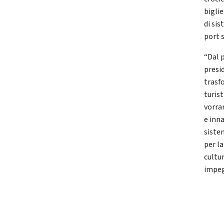
biglie
di si
port 
“Dal 
presi
trasf
turist
vorra
e inn
sistem
per l
cultu
impeg