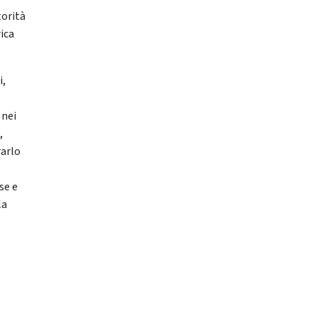
torità
ica
i,
 nei
,
rarlo
se e
la