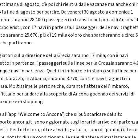
settimana di agosto, c’è poi chi rientra dalle vacanze ma anche chi 
o la fine di agosto per partire. Da venerdì 30 agosto a domenica 1
mbre saranno 28.400 i passeggeri in transito nel porto di Ancona di
crocieristi, con 17 navi in partenza. I passeggeri delle navi traghet
ito saranno 25.670, più di 19 mila coloro che sbarcheranno e circa 
i che partiranno.
giatori sulla direzione della Grecia saranno 17 mila, con 8 navi
etto in partenza. I passeggeri sulle linee per la Croazia saranno 4.
nque navi in partenza. Quelli in imbarco e in sbarco sulla linea per 
di Durazzo, in Albania, saranno 3.770, con tre navi traghetti in
nza. Moltissime le persone che, durante l’attesa dell’imbarco,
fittano per andare alla scoperta di Ancona godendo dei servizi di
razione e di shopping.
e all’app “Welcome to Ancona”, che si può scaricare dal sito
orto.ancona.it, sono aggiornate sugli orari di arrivo e di partenza
tti. Per tutte loro, oltre al wi-fi gratuito, sono disponibili il term
re, dotato di aria condizionata, le sale di attesa climatizzate alla