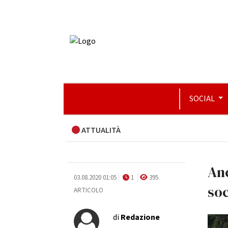
SOCIAL
ATTUALITÀ
Anc
03.08.2020 01:05
1
395
so
ARTICOLO
di
Redazione