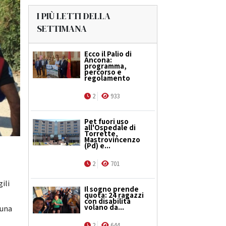
I PIÙ LETTI DELLA
SETTIMANA
Ecco il Palio di
Ancona:
programma,
percorso e
regolamento
2
933
Pet fuori uso
all'Ospedale di
Torrette,
Mastrovincenzo
(Pd) e...
2
701
ili
Il sogno prende
quota: 24 ragazzi
con disabilità
volano da...
 una
2
644