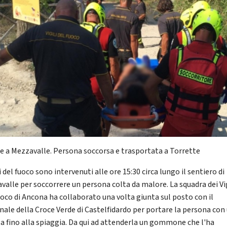
e a Mezzavalle. Persona soccorsa e trasportata a Torrette
li del fuoco sono intervenuti alle ore 15:30 circa lungo il sentiero di
valle per soccorrere un persona colta da malore. La squadra dei Vig
uoco di Ancona ha collaborato una volta giunta sul posto con il
nale della Croce Verde di Castelfidardo per portare la persona con
la fino alla spiaggia. Da qui ad attenderla un gommone che l'ha