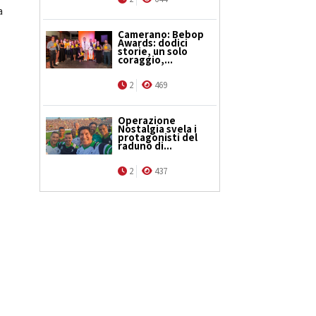
a
Camerano: Bebop
Awards: dodici
storie, un solo
coraggio,...
2
469
Operazione
Nostalgia svela i
protagonisti del
raduno di...
2
437