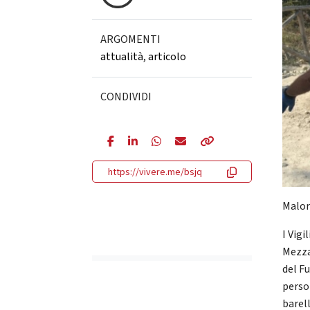
ARGOMENTI
attualità
,
articolo
CONDIVIDI
https://vivere.me/bsjq
Malor
I Vigi
Mezza
del F
perso
barel