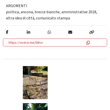
ARGOMENTI
politica
,
ancona
,
brecce bianche
,
amministrative 2018
,
altra idea di città
,
comunicato stampa
https://vivere.me/bBvx