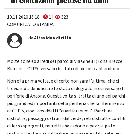
"In condizioni pietose da anni"
10.11.2020 18:18
1
323
COMUNICATO STAMPA
da
Altra idea di città
Molte zone ed arredi del parco di Via Ginelli (Zona Brecce
Bianche - CTP5) versano in stato di pietoso abbandono
Non è la prima volta, e di certo non sarà l'ultima, che ci
troviamo a denunciare lo stato di degrado in cui versano le
periferie di Ancona. Questa volta si tratta di uno dei parchi
più grandi ed importanti della periferia che fa riferimento
al CTP 5, cioè i cosiddetti "quartieri nuovi". Panchine
distrutte, passaggi ostruiti dal verde, reti distrutte con fili
di ferro sporgenti, muretti che cadono a pezzi e piste
malridotte che una volta dovevano essere utilizzate per