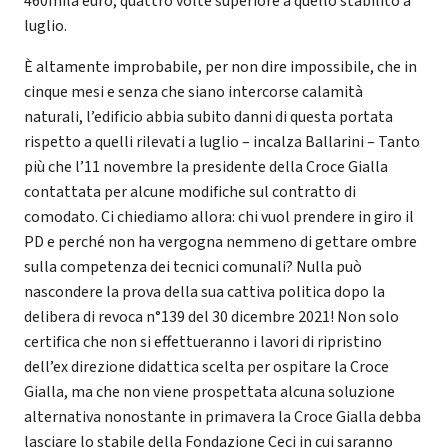
460mila euro, quattro volte superiore a quello stabilito a
luglio.
È altamente improbabile, per non dire impossibile, che in
cinque mesi e senza che siano intercorse calamità
naturali, l’edificio abbia subito danni di questa portata
rispetto a quelli rilevati a luglio – incalza Ballarini – Tanto
più che l’11 novembre la presidente della Croce Gialla
contattata per alcune modifiche sul contratto di
comodato. Ci chiediamo allora: chi vuol prendere in giro il
PD e perché non ha vergogna nemmeno di gettare ombre
sulla competenza dei tecnici comunali? Nulla può
nascondere la prova della sua cattiva politica dopo la
delibera di revoca n°139 del 30 dicembre 2021! Non solo
certifica che non si effettueranno i lavori di ripristino
dell’ex direzione didattica scelta per ospitare la Croce
Gialla, ma che non viene prospettata alcuna soluzione
alternativa nonostante in primavera la Croce Gialla debba
lasciare lo stabile della Fondazione Ceci in cui saranno