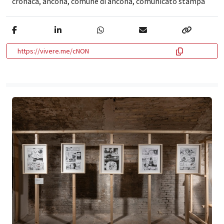
cronaca
,
ancona
,
comune di ancona
,
comunicato stampa
https://vivere.me/cNON