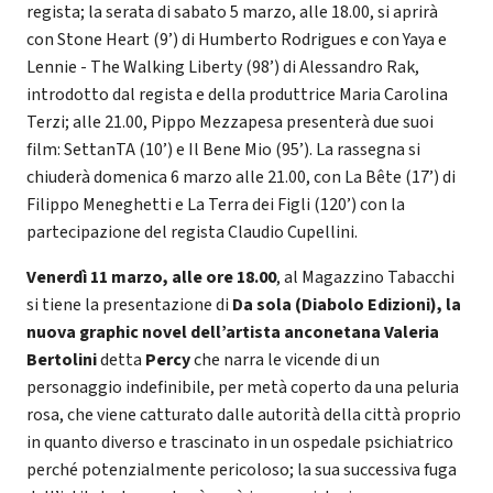
regista; la serata di sabato 5 marzo, alle 18.00, si aprirà
con Stone Heart (9’) di Humberto Rodrigues e con Yaya e
Lennie - The Walking Liberty (98’) di Alessandro Rak,
introdotto dal regista e della produttrice Maria Carolina
Terzi; alle 21.00, Pippo Mezzapesa presenterà due suoi
film: SettanTA (10’) e Il Bene Mio (95’). La rassegna si
chiuderà domenica 6 marzo alle 21.00, con La Bête (17’) di
Filippo Meneghetti e La Terra dei Figli (120’) con la
partecipazione del regista Claudio Cupellini.
Venerdì 11 marzo, alle ore 18.00
, al Magazzino Tabacchi
si tiene la presentazione di
Da sola (Diabolo Edizioni), la
nuova graphic novel dell’artista anconetana Valeria
Bertolini
detta
Percy
che narra le vicende di un
personaggio indefinibile, per metà coperto da una peluria
rosa, che viene catturato dalle autorità della città proprio
in quanto diverso e trascinato in un ospedale psichiatrico
perché potenzialmente pericoloso; la sua successiva fuga