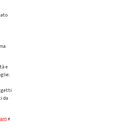
eato
ima
tà e
glie.
ggetti
i da
ram
e