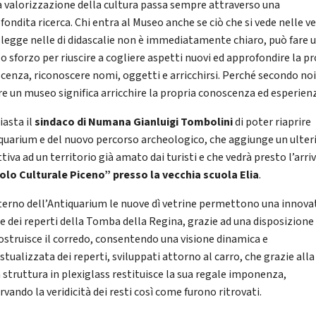
 valorizzazione della cultura passa sempre attraverso una
ondita ricerca. Chi entra al Museo anche se ciò che si vede nelle v
si legge nelle di didascalie non è immediatamente chiaro, può fare 
o sforzo per riuscire a cogliere aspetti nuovi ed approfondire la p
cenza, riconoscere nomi, oggetti e arricchirsi. Perché secondo no
are un museo significa arricchire la propria conoscenza ed esperienz
iasta il
sindaco di Numana
Gianluigi Tombolini
di poter riaprire
iquarium e del nuovo percorso archeologico, che aggiunge un ulter
tiva ad un territorio già amato dai turisti e che vedrà presto l’arriv
olo Culturale Piceno” presso la vecchia scuola Elia
.
nterno dell’Antiquarium le nuove dì vetrine permettono una innova
ne dei reperti della Tomba della Regina, grazie ad una disposizione
costruisce il corredo, consentendo una visione dinamica e
tualizzata dei reperti, sviluppati attorno al carro, che grazie alla
 struttura in plexiglass restituisce la sua regale imponenza,
vando la veridicità dei resti così come furono ritrovati.