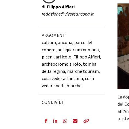
di
Filippo Alfieri
redazione@vivereancona.it
ARGOMENTI
cultura
,
ancona
,
parco del
conero
,
antiquarium numana
,
piceni
,
articolo
,
Filippo Alfieri
,
archeodromo sirolo
,
tomba
della regina
,
marche tourism
,
cosa veder ad ancona
,
cosa
vedere nelle marche
La do
CONDIVIDI
del C
all’A
mister