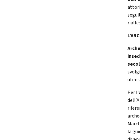
attori
seguit
riall
L’AR
Arche
insed
secol
svolg
utens
Per l’
dell’
rifere
arche
Marche
la gui
diven