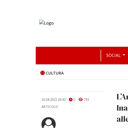
SOCIAL
CULTURA
L’A
10.04.2022 20:43
5
793
In
ARTICOLO
all