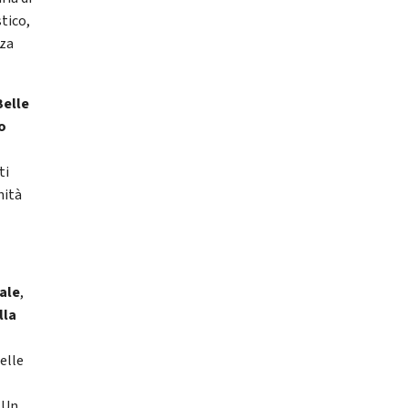
stico,
nza
Belle
o
ti
nità
ale
,
lla
elle
. Un