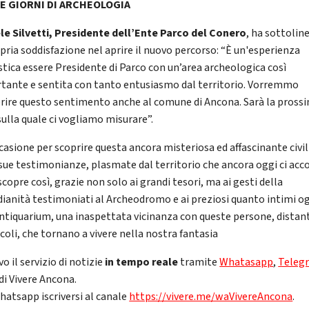
RE GIORNI DI ARCHEOLOGIA
le Silvetti, Presidente dell’Ente Parco del Conero
, ha sottolin
opria soddisfazione nel aprire il nuovo percorso: “È un'esperienza
stica essere Presidente di Parco con un’area archeologica così
tante e sentita con tanto entusiasmo dal territorio. Vorremmo
erire questo sentimento anche al comune di Ancona. Sarà la pross
sulla quale ci vogliamo misurare”.
casione per scoprire questa ancora misteriosa ed affascinante civil
 sue testimonianze, plasmate dal territorio che ancora oggi ci acco
iscopre così, grazie non solo ai grandi tesori, ma ai gesti della
dianità testimoniati al Archeodromo e ai preziosi quanto intimi o
Antiquarium, una inaspettata vicinanza con queste persone, distant
coli, che tornano a vivere nella nostra fantasia
vo il servizio di notizie
in tempo reale
tramite
Whatasapp
,
Teleg
di Vivere Ancona.
hatsapp iscriversi al canale
https://vivere.me/waVivereAncona
.