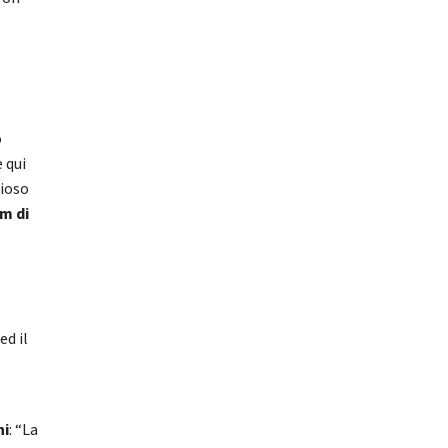
o
 qui
zioso
m di
ed il
a
ni
: “La