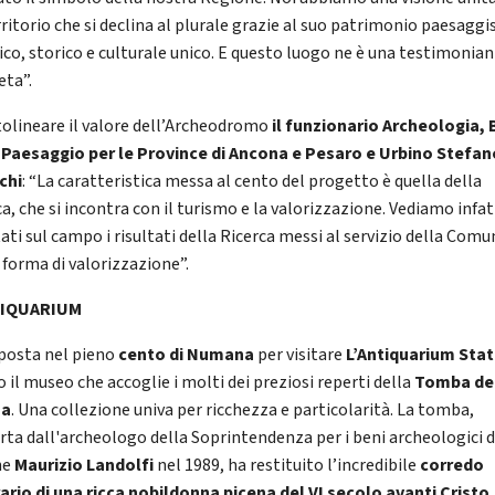
ritorio che si declina al plurale grazie al suo patrimonio paesaggi
tico, storico e culturale unico. E questo luogo ne è una testimonia
eta”.
tolineare il valore dell’Archeodromo
il funzionario Archeologia, 
e Paesaggio per le Province di Ancona e Pesaro e Urbino Stefan
chi
: “La caratteristica messa al cento del progetto è quella della
a, che si incontra con il turismo e la valorizzazione. Vediamo infat
ati sul campo i risultati della Ricerca messi al servizio della Comu
 forma di valorizzazione”.
TIQUARIUM
sposta nel pieno
cento di Numana
per visitare
L’Antiquarium Stat
 il museo che accoglie i molti dei preziosi reperti della
Tomba de
na
. Una collezione univa per ricchezza e particolarità. La tomba,
rta dall'archeologo della Soprintendenza per i beni archeologici d
he
Maurizio Landolfi
nel 1989, ha restituito l’incredibile
corredo
ario di una ricca nobildonna picena del VI secolo avanti Cristo