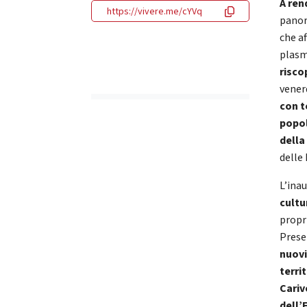
A ren
https://vivere.me/cYVq
panor
che af
plasm
risco
venerd
con t
popol
della
delle
L’inau
cult
propr
Prese
nuovi
terri
Cari
dell’