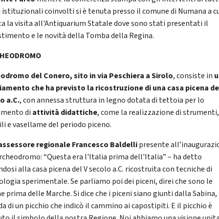
 istituzionali coinvolti si è tenuta presso il comune di Numana a cu
a la visita all'Antiquarium Statale dove sono stati presentati il
estimento e le novità della Tomba della Regina.
CHEODROMO
odromo del Conero, sito in via Peschiera a Sirolo
, consiste in
u
iamento che ha previsto la ricostruzione di una casa picena de
o a.C.
, con annessa struttura in legno dotata di tettoia per lo
imento di
attività didattiche
, come la realizzazione di strumenti
ili e vasellame del periodo piceno.
assessore regionale Francesco Baldelli
presente all’inaugurazi
Archeodromo: “Questa era l'Italia prima dell'Italia” – ha detto
ndosi alla casa picena del V secolo a.C. ricostruita con tecniche di
ologia sperimentale. Se parliamo poi dei piceni, direi che sono le
 prima delle Marche. Si dice che i piceni siano giunti dalla Sabina,
da di un picchio che indicò il cammino ai capostipiti. E il picchio è
uto il simbolo della nostra Regione. Noi abbiamo una visione unita