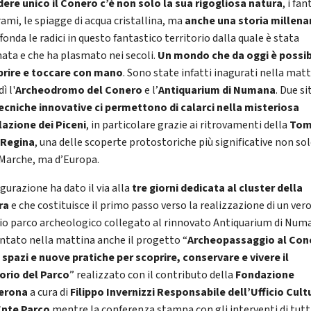
dere unico il Conero c’è non solo la sua rigogliosa natura
, i fan
ami, le spiagge di acqua cristallina, ma
anche una storia millena
fonda le radici in questo fantastico territorio dalla quale è stata
ata e che ha plasmato nei secoli.
Un mondo che da oggi è possib
prire e toccare con mano
. Sono state infatti inagurati nella matt
ì l'
Archeodromo del Conero
e l’
Antiquarium di Numana
. Due si
ecniche innovative ci permettono di calarci nella misteriosa
azione dei Piceni
, in particolare grazie ai ritrovamenti della
Tom
 Regina
, una delle scoperte protostoriche più significative non so
 Marche, ma d’Europa.
gurazione ha dato il via alla
tre giorni dedicata al cluster della
ura
e che costituisce il primo passo verso la realizzazione di un vero
io parco archeologico collegato al rinnovato Antiquarium di Num
ntato nella mattina anche il progetto “
Archeopassaggio al Con
 spazi e nuove pratiche per scoprire, conservare e vivere il
torio del Parco
” realizzato con il contributo della
Fondazione
verona
a cura di
Filippo Invernizzi Responsabile dell’Ufficio Cult
Ente Parco
mentre la conferenza stampa con gli interventi di tutti