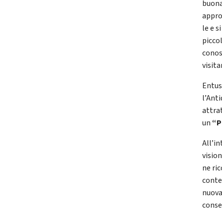
buona
approf
le e 
piccol
conos
visit
Entus
l’Ant
attrat
un
“P
All’i
visio
ne ri
contes
nuova
conser