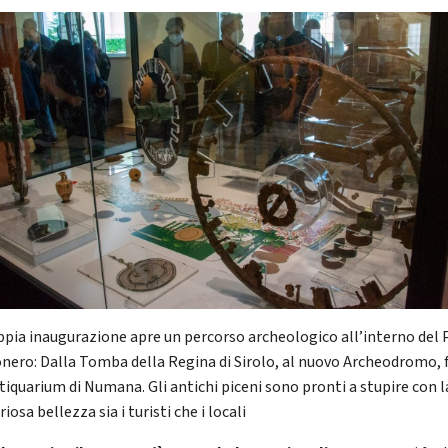
ppia inaugurazione apre un percorso archeologico all’interno del 
onero: Dalla Tomba della Regina di Sirolo, al nuovo Archeodromo, 
ntiquarium di Numana. Gli antichi piceni sono pronti a stupire con l
iosa bellezza sia i turisti che i locali