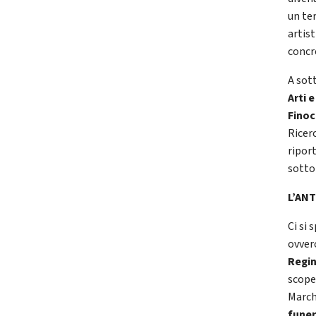
un ter
artis
concr
A sot
Arti 
Finoc
Ricerc
riport
sotto
L’AN
Ci si 
ovvero
Regi
scope
Marc
funer