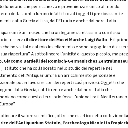
do funerario che per ricchezza e provenienza è unico al mondo.
nterno della tomba furono infatti trovati oggetti preziosissimi e
ienti dalla Grecia attica, dall’Etruria e anche dal nord Italia.
tiquarium è un museo che ha un legame strettissimo con il suo
torio- osserva
il direttore dei Musei Marche Luigi Gallo
- È il prim
 che ho visitato dal mio insediamento e sono orgoglioso di essere
 sua riapertura”. A sottolineare l’unicità di questo piccolo, ma pre
o,
Giacomo Bardelli del Romisch-Germanisches Zentralmuseu
z
, istituto che ha collaborato nello studio dei reperti e nel
estimento dell’Antiquarium: “È un arricchimento personale e
ssionale poter lavorare con dei reperti così preziosi. Oggetti che
ngono dalla Grecia, dal Tirreno e anche dal nord Italia che
moniano come questo territorio fosse l’unione tra il Mediterraneo 
Europa”.
olineare il valore scientifico, oltre che estetico della collezione
l
trice dell’Antiquarium Statale, l’archeologa
Nicoletta Frapicci