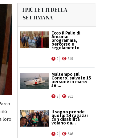
I PIÙ LETTI DELLA
SETTIMANA
Ecco il Palio di
Ancona:
programma,
percorso e
regolamento
2
949
Maltempo sul
Conero, salvate 15
persone in mare:
sei...
2
761
Parco
fino
Il sogno prende
quota: 24 ragazzi
a loro
con disabilità
volano da...
2
646