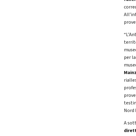
corre
All’i
proven
“L’An
terri
museo
per la
muse
Main
riall
profe
prove
testi
Nord 
A sott
diret