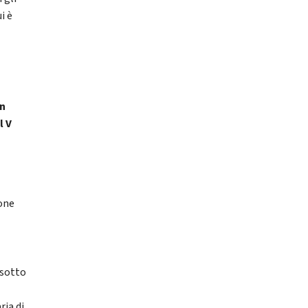
i è
n
l V
,
one
 sotto
ria di