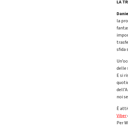
LA T
Danie
la pr
fanta
impor
trasf
sfida 
Un’oc
delle
E si r
quoti
dell’
noi se
È atti
Viber
Per W