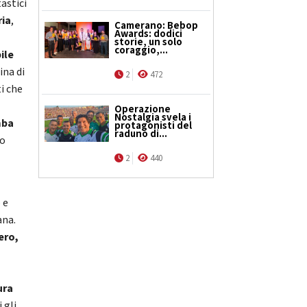
tastici
ria
,
Camerano: Bebop
Awards: dodici
storie, un solo
coraggio,...
ile
ina di
2
472
ti che
Operazione
Nostalgia svela i
ba
protagonisti del
raduno di...
lo
2
440
 e
ana.
ero,
ura
 gli