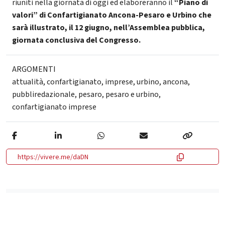
riuniti nella giornata di oggi ed elaboreranno il
“Piano di
valori” di Confartigianato Ancona-Pesaro e Urbino che
sarà illustrato, il 12 giugno, nell’Assemblea pubblica,
giornata conclusiva del Congresso.
ARGOMENTI
attualità
,
confartigianato
,
imprese
,
urbino
,
ancona
,
pubbliredazionale
,
pesaro
,
pesaro e urbino
,
confartigianato imprese
https://vivere.me/daDN