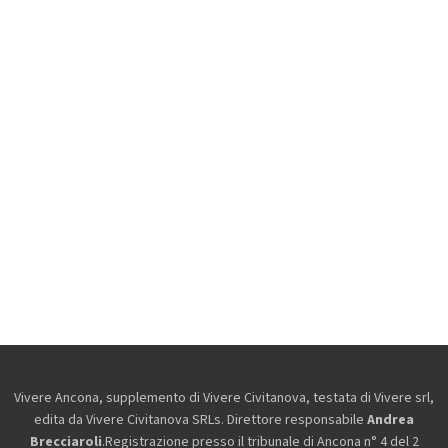
Vivere Ancona, supplemento di Vivere Civitanova, testata di Vivere srl,
edita da
Vivere Civitanova SRLs. Direttore responsabile
Andrea
Brecciaroli
.Registrazione presso il tribunale di Ancona n° 4 del 2