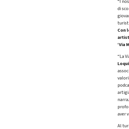
“I nos
di sco
giova
turist
Con l
artis
‘Via 
“La V
Loqu
assoc
valori
podcas
artig
narraz
profo
aver v
Al tur