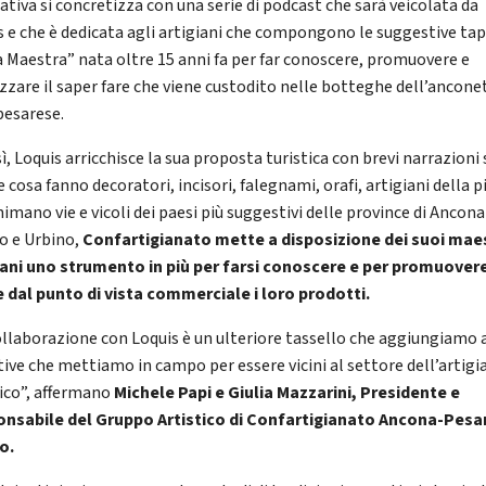
iativa si concretizza con una serie di podcast che sarà veicolata da
s e che è dedicata agli artigiani che compongono le suggestive ta
ia Maestra” nata oltre 15 anni fa per far conoscere, promuovere e
izzare il saper fare che viene custodito nelle botteghe dell’ancon
pesarese.
ì, Loquis arricchisce la sua proposta turistica con brevi narrazioni 
 cosa fanno decoratori, incisori, falegnami, orafi, artigiani della p
imano vie e vicoli dei paesi più suggestivi delle province di Ancona
o e Urbino,
Confartigianato mette a disposizione dei suoi maes
iani uno strumento in più per farsi conoscere e per promuover
 dal punto di vista commerciale i loro prodotti.
ollaborazione con Loquis è un ulteriore tassello che aggiungiamo 
ative che mettiamo in campo per essere vicini al settore dell’artig
tico”, affermano
Michele Papi e Giulia Mazzarini, Presidente e
nsabile del Gruppo Artistico di Confartigianato Ancona-Pesa
o.