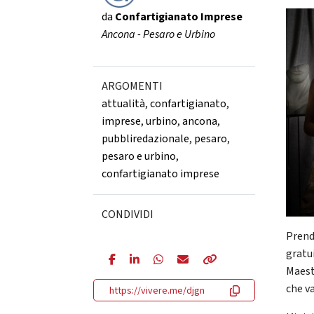
da
Confartigianato Imprese
Ancona - Pesaro e Urbino
ARGOMENTI
attualità
,
confartigianato
,
imprese
,
urbino
,
ancona
,
pubbliredazionale
,
pesaro
,
pesaro e urbino
,
confartigianato imprese
CONDIVIDI
Prend
gratu
Maest
che va
https://vivere.me/djgn