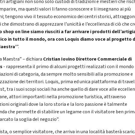
tri artigiani non sono solo custodi di tradizioni e mestieri che ris
mparire, ma questi valori li fanno conoscere e li insegnano ai più
ni; tengono vivo il tessuto economico dei centri storici, attraggo
i che dimostrano di apprezzare l’unicità e l’eccellenza di ciò che c
o shop on line siamo riusciti a far arrivare i prodotti dell’artig
tico in tutto il mondo, ora con Loquis diamo voce al progetto d
Maestra’
”.
ia Maestra” – dichiara
Cristian Iovino Direttore Commerciale di
is
- rappresenta il primo di alcuni progetti realizzati con il mondo 
iazioni di categoria, da sempre molto sensibili alla promozione e
zzazione dei territori. Loquis, prima ed unica piattaforma di travel
t, tra i suoi scopi sociali ha anche quello di dare voce alle eccelle
iane, attori importanti nella promozione turistica, attraverso
ioni originali dove la loro storia e la loro passione è talmente
nda che permette di stabilire un legame con il visitatore ben prim
arcato la soglia del negozio”.
ista, o semplice visitatore, che arriva in una località basterà scari