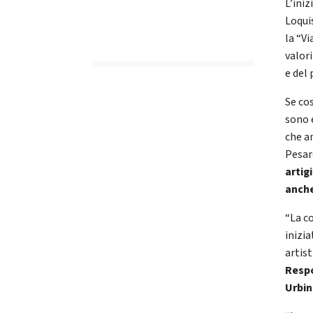
L’iniz
Loqui
la “V
valor
e del 
Se cos
sono e
che an
Pesar
artig
anche
“La c
inizi
artis
Respo
Urbin