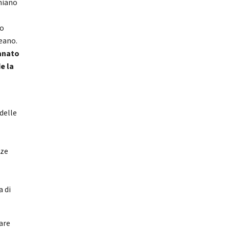
chiano
no
reano.
ianato
e la
delle
nze
a di
care