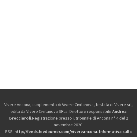
Vivere Ancona, supplemento di Vivere Civitanova, testata di Vivere srl,
edita da
Vivere Civitanova SRLs. Direttore responsabile
Andrea
Brecciaroli
.Registrazione presso il tribunale di Ancona n° 4 del 2
novembre 2020.
RSS:
http://feeds.feedburner.com/vivereancona
.
Informativa sulla