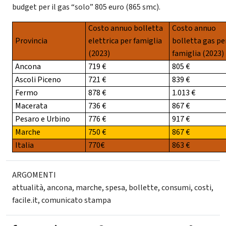
budget per il gas “solo” 805 euro (865 smc).
Costo annuo bolletta
Costo annuo
Provincia
elettrica per famiglia
bolletta gas pe
(2023)
famiglia (2023)
Ancona
719 €
805 €
Ascoli Piceno
721 €
839 €
Fermo
878 €
1.013 €
Macerata
736 €
867 €
Pesaro e Urbino
776 €
917 €
Marche
750 €
867 €
Italia
770€
863 €
ARGOMENTI
attualità
,
ancona
,
marche
,
spesa
,
bollette
,
consumi
,
costi
,
facile.it
,
comunicato stampa