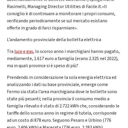
Rasimelli, Managing Director Utilities di Facile.it.«Il
consiglio è di continuare a monitorare i propri consumi,
verificando periodicamente se sul mercato esistano
offerte in grado di farci risparmiare».
L’andamento provinciale della bolletta elettrica
Tra
luce e gas
, lo scorso anno i marchigiani hanno pagato,
mediamente, 1.617 euro a famiglia (erano 2.325 nel 2022),
ma in quali province si è speso di più?
Prendendo in considerazione la sola energia elettrica ed
analizzando i dati su base provinciale, emerge come
Fermo sia stata l’area marchigiana dove le bollette sono
state più pesanti; nella provincia il consumo medio a
famiglia rilevato è stato di 2.722 kWh che, considerando le
tariffe dello scorso anno in regime di tutela, corrisponde
ad un costo di 878 euro. Seguono Pesaro e Urbino (776
euro, 2.406 kWh) e Macerata (736 euro, 2.283 kWh).