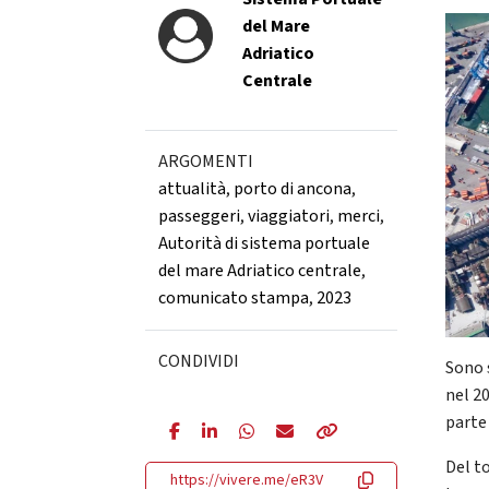
del Mare
Adriatico
Centrale
ARGOMENTI
attualità
,
porto di ancona
,
passeggeri
,
viaggiatori
,
merci
,
Autorità di sistema portuale
del mare Adriatico centrale
,
comunicato stampa
,
2023
CONDIVIDI
Sono 
nel 2
parte
Del t
https://vivere.me/eR3V