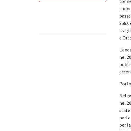
tonne
tonne
passe
958.69
tragh
e Ort
L’and
nel 20
polit
accen
Porto
Nel p
nel 2
state 
pari 
per l