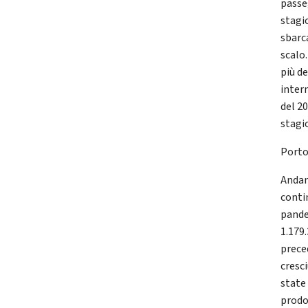
passe
stagi
sbarc
scalo
più d
inter
del 20
stagio
Porto
Andame
conti
pande
1.179
preced
cresc
state
prodo