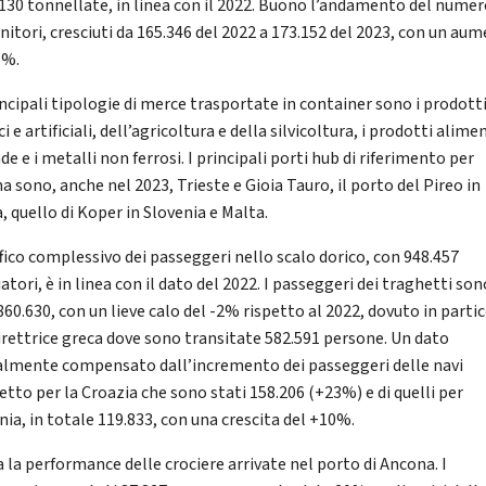
.130 tonnellate, in linea con il 2022. Buono l’andamento del numer
nitori, cresciuti da 165.346 del 2022 a 173.152 del 2023, con un au
5%.
incipali tipologie di merce trasportate in container sono i prodott
i e artificiali, dell’agricoltura e della silvicoltura, i prodotti alime
e e i metalli non ferrosi. I principali porti hub di riferimento per
 sono, anche nel 2023, Trieste e Gioia Tauro, il porto del Pireo in
, quello di Koper in Slovenia e Malta.
ffico complessivo dei passeggeri nello scalo dorico, con 948.457
atori, è in linea con il dato del 2022. I passeggeri dei traghetti son
860.630, con un lieve calo del -2% rispetto al 2022, dovuto in parti
direttrice greca dove sono transitate 582.591 persone. Un dato
almente compensato dall’incremento dei passeggeri delle navi
etto per la Croazia che sono stati 158.206 (+23%) e di quelli per
nia, in totale 119.833, con una crescita del +10%.
 la performance delle crociere arrivate nel porto di Ancona. I