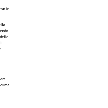
con le
ella
cendo
 delle
i
e
tere
o come