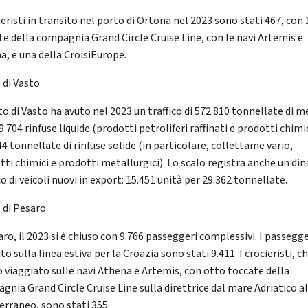
ieristi in transito nel porto di Ortona nel 2023 sono stati 467, con 
te della compagnia Grand Circle Cruise Line, con le navi Artemis e
a, e una della CroisiEurope.
 di Vasto
to di Vasto ha avuto nel 2023 un traffico di 572.810 tonnellate di me
9.704 rinfuse liquide (prodotti petroliferi raffinati e prodotti chimic
4 tonnellate di rinfuse solide (in particolare, collettame vario,
tti chimici e prodotti metallurgici). Lo scalo registra anche un di
co di veicoli nuovi in export: 15.451 unità per 29.362 tonnellate.
 di Pesaro
ro, il 2023 si è chiuso con 9.766 passeggeri complessivi. I passegge
to sulla linea estiva per la Croazia sono stati 9.411. I crocieristi, c
 viaggiato sulle navi Athena e Artemis, con otto toccate della
gnia Grand Circle Cruise Line sulla direttrice dal mare Adriatico a
erraneo, sono stati 355.