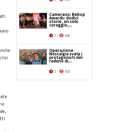
Camerano: Bebop
ati
Awards: dodici
storie, un solo
coraggio,...
esaro
2
448
anche
Operazione
Nostalgia svela i
protagonisti del
crisi
raduno di...
2
428
tate
ono
ide,
tti