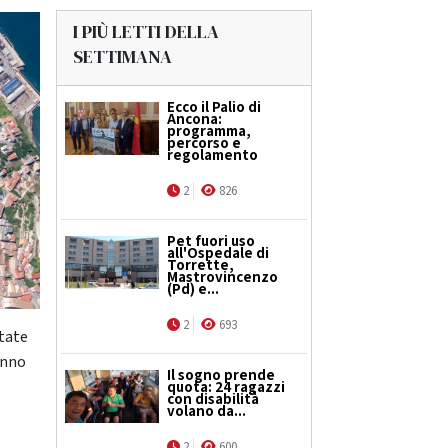
I PIÙ LETTI DELLA
SETTIMANA
Ecco il Palio di
Ancona:
programma,
percorso e
regolamento
2
826
Pet fuori uso
all'Ospedale di
Torrette,
Mastrovincenzo
(Pd) e...
2
693
tate
anno
Il sogno prende
quota: 24 ragazzi
con disabilità
volano da...
2
600