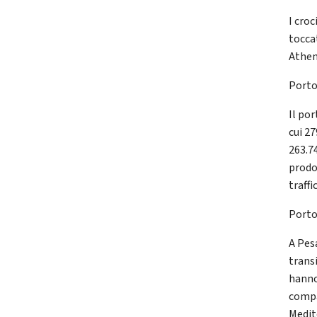
I croc
tocca
Athen
Porto
Il por
cui 27
263.74
prodo
traffi
Porto
A Pesa
transi
hanno
compa
Medit