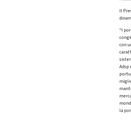
Il Pr
dinam
“I por
congi
con u
caratt
siste
Adsp 
portua
miglio
mante
merca
mondi
la por