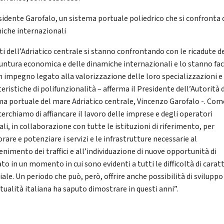
esidente Garofalo, un sistema portuale poliedrico che si confronta 
iche internazionali
ti dell’Adriatico centrale si stanno confrontando con le ricadute d
untura economica e delle dinamiche internazionali e lo stanno fa
n impegno legato alla valorizzazione delle loro specializzazioni e
eristiche di polifunzionalità – afferma il Presidente dell’Autorità d
ma portuale del mare Adriatico centrale, Vincenzo Garofalo -. Com
cerchiamo di affiancare il lavoro delle imprese e degli operatori
li, in collaborazione con tutte le istituzioni di riferimento, per
rare e potenziare i servizi e le infrastrutture necessarie al
nimento dei traffici e all’individuazione di nuove opportunità di
to in un momento in cui sono evidenti a tutti le difficoltà di carat
ale. Un periodo che può, però, offrire anche possibilità di svilupp
tualità italiana ha saputo dimostrare in questi anni”.