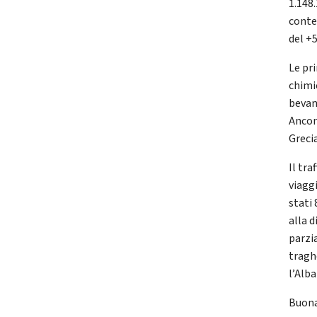
1.148
conte
del +
Le pr
chimic
bevand
Ancona
Grecia
Il tra
viaggi
stati 
alla 
parzi
tragh
l’Alba
Buona