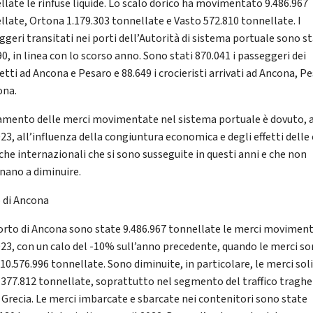
llate le rinfuse liquide. Lo scalo dorico ha movimentato 9.486.967
llate, Ortona 1.179.303 tonnellate e Vasto 572.810 tonnellate. I
ggeri transitati nei porti dell’Autorità di sistema portuale sono st
0, in linea con lo scorso anno. Sono stati 870.041 i passeggeri dei
etti ad Ancona e Pesaro e 88.649 i crocieristi arrivati ad Ancona, P
ona.
amento delle merci movimentate nel sistema portuale è dovuto, 
23, all’influenza della congiuntura economica e degli effetti delle 
iche internazionali che si sono susseguite in questi anni e che non
nano a diminuire.
 di Ancona
orto di Ancona sono state 9.486.967 tonnellate le merci movimen
023, con un calo del -10% sull’anno precedente, quando le merci s
10.576.996 tonnellate. Sono diminuite, in particolare, le merci sol
a 377.812 tonnellate, soprattutto nel segmento del traffico traghe
a Grecia. Le merci imbarcate e sbarcate nei contenitori sono state