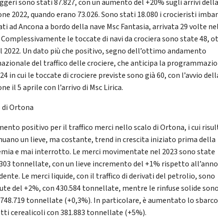
ggeri sono stati 87.827, con un aumento del +20% sugli arrivi dell
one 2022, quando erano 73.026. Sono stati 18.080 i crocieristi imbar
ati ad Ancona a bordo della nave Msc Fantasia, arrivata 29 volte ne
. Complessivamente le toccate di navi da crociera sono state 48, ot
el 2022. Un dato più che positivo, segno dell’ottimo andamento
nazionale del traffico delle crociere, che anticipa la programmazi
24 in cui le toccate di crociere previste sono già 60, con l’avvio dell
ne il 5 aprile con l’arrivo di Msc Lirica.
 di Ortona
nto positivo per il traffico merci nello scalo di Ortona, i cui risul
nuano un lieve, ma costante, trend in crescita iniziato prima della
mia e mai interrotto. Le merci movimentate nel 2023 sono state
.303 tonnellate, con un lieve incremento del +1% rispetto all’ann
ente. Le merci liquide, con il traffico di derivati del petrolio, sono
iute del +2%, con 430.584 tonnellate, mentre le rinfuse solide son
 748.719 tonnellate (+0,3%). In particolare, è aumentato lo sbarco
tti cerealicoli con 381.883 tonnellate (+5%).