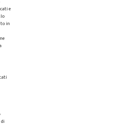
a
cati e
llo
to in
one
a
tati
o
o
 di