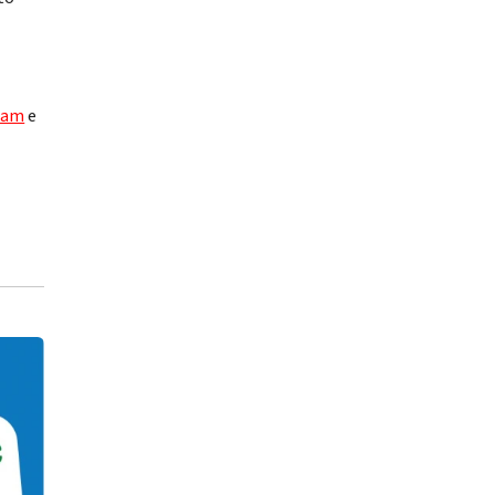
ram
e