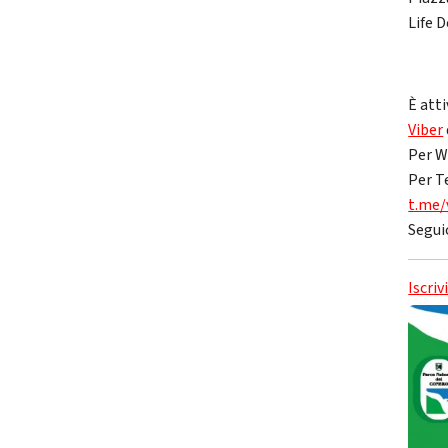
Life D
È atti
Viber
Per W
Per T
t.me/
Segui
Iscriv