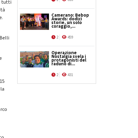
 tutti
ità
Camerano: Bebop
e.
Awards: dodici
storie, un solo
coraggio,...
2
459
Belli
Operazione
Nostalgia svela i
e
protagonisti del
raduno di...
2
431
 15
lla
arco
to