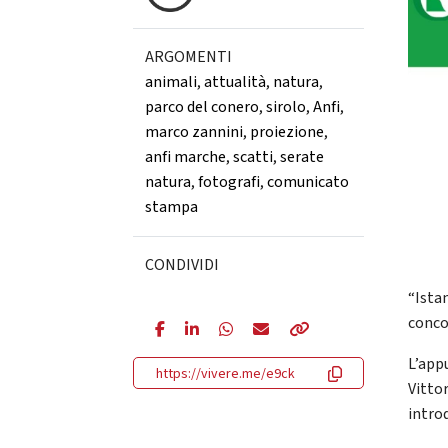
ARGOMENTI
animali
,
attualità
,
natura
,
parco del conero
,
sirolo
,
Anfi
,
marco zannini
,
proiezione
,
anfi marche
,
scatti
,
serate
natura
,
fotografi
,
comunicato
stampa
CONDIVIDI
“Istan
conco
L’app
https://vivere.me/e9ck
Vittor
intro