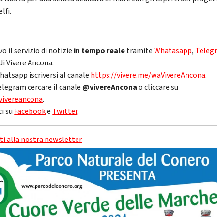
elfi.
vo il servizio di notizie
in tempo reale
tramite
Whatasapp
,
Teleg
di Vivere Ancona.
hatsapp iscriversi al canale
https://vivere.me/waVivereAncona
.
elegram cercare il canale
@vivereAncona
o cliccare su
vivereancona
.
ci su
Facebook
e
Twitter
.
iti alla nostra newsletter