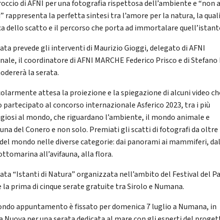
roccio di AFNI per una fotografia rispettosa dell’ambiente e “non a
i” rappresenta la perfetta sintesi tra l’amore per la natura, la qual
ca dello scatto e il percorso che porta ad immortalare quell’istant
rata prevede gli interventi di Maurizio Gioggi, delegato di AFNI
nale, il coordinatore di AFNI MARCHE Federico Prisco e di Stefano 
odererà la serata.
colarmente attesa la proiezione e la spiegazione di alcuni video ch
 partecipato al concorso internazionale Asferico 2023, tra i più
igiosi al mondo, che riguardano l’ambiente, il mondo animale e
auna del Conero e non solo. Premiati gli scatti di fotografi da oltre
 del mondo nelle diverse categorie: dai panorami ai mammiferi, da
ottomarina all’avifauna, alla flora.
rata “Istanti di Natura” organizzata nell’ambito del Festival del P
è la prima di cinque serate gratuite tra Sirolo e Numana.
condo appuntamento è fissato per domenica 7 luglio a Numana, in
a Nuova per una serata dedicata al mare con gli esperti del proget