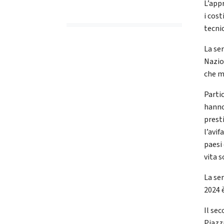
L’app
i cost
tecni
La se
Nazio
che m
Parti
hanno
prest
l’avif
paesi
vita s
La se
2024 
Il se
Piazz