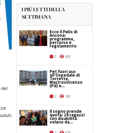
I PIÙ LETTI DELLA
SETTIMANA
Ecco il Palio di
Ancona:
programma,
percorso e
regolamento
2
902
Pet fuori uso
all'Ospedale di
Torrette,
Mastrovincenzo
(Pd) e...
e del
2
700
zza
Il sogno prende
quota: 24 ragazzi
saluti
con disabilità
volano da...
2
628