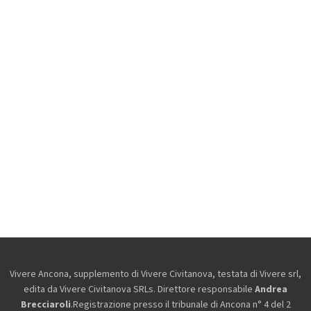
Vivere Ancona, supplemento di Vivere Civitanova, testata di Vivere srl,
edita da
Vivere Civitanova SRLs. Direttore responsabile
Andrea
Brecciaroli
.Registrazione presso il tribunale di Ancona n° 4 del 2