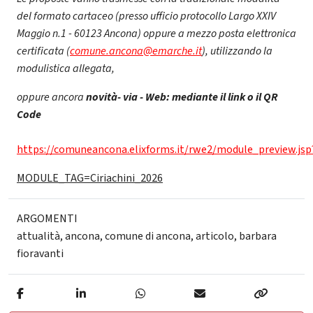
del formato cartaceo (presso ufficio protocollo Largo XXIV
Maggio n.1 - 60123 Ancona) oppure a mezzo posta elettronica
certificata (
comune.ancona@emarche.it
), utilizzando la
modulistica allegata,
oppure ancora
novità- via - Web: mediante il link o il QR
Code
https://comuneancona.elixforms.it/rwe2/module_preview.jsp
MODULE_TAG=Ciriachini_2026
ARGOMENTI
attualità
,
ancona
,
comune di ancona
,
articolo
,
barbara
fioravanti