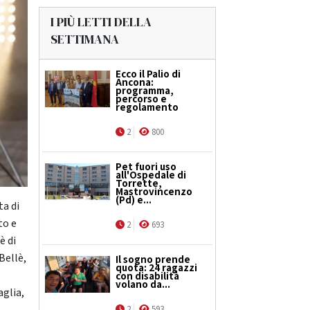
I PIÙ LETTI DELLA
SETTIMANA
Ecco il Palio di
Ancona:
programma,
percorso e
regolamento
2
800
Pet fuori uso
all'Ospedale di
Torrette,
Mastrovincenzo
(Pd) e...
ta di
to e
2
693
è di
Bellè,
Il sogno prende
quota: 24 ragazzi
con disabilità
volano da...
aglia,
2
593