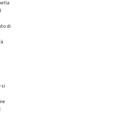
nella
l
nto di
rà
 si
ine
2