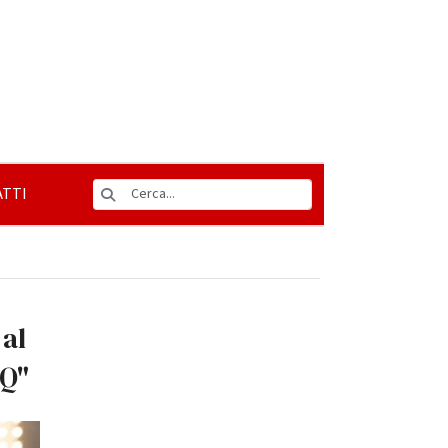
TTI
 al
 Q"