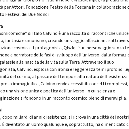
he originali Giorgio Poi, suoni Hubert Westkemper, la produzione
tà per Attori, Fondazione Teatro della Toscana in collaborazione 
to Festival dei Due Mondi.
ra
osmicomiche” di Italo Calvino è una raccolta di racconti che unisce
za, fantasia e umorismo, creando un viaggio affascinante attraver
luzione cosmica. Il protagonista, Qfwfq, è un personaggio senza 
mone e narratore delle fasi di sviluppo dell'universo, dalla formaz
galassie alla nascita della vita sulla Terra. Attraverso il suo
gonista, Calvino, esplora con ironia e leggerezza temi profondi le
finità del cosmo, al passare del tempo e alla natura dell'esistenza
a prosa immaginifica, Calvino rende accessibili concetti complessi,
do una visione unica e poetica dell'universo, in cui scienza e
inazione si fondono in un racconto cosmico pieno di meraviglia.
si
 dopo miliardi di anni di esistenza, si ritrova in una città dei nostri
i. È diventato un uomo qualunque e, soprattutto, ha dimenticato c