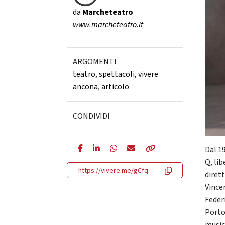
da
Marcheteatro
www.marcheteatro.it
ARGOMENTI
teatro
,
spettacoli
,
vivere
ancona
,
articolo
CONDIVIDI
Dal 1
Q, li
https://vivere.me/gCfq
diret
Vince
Feder
Porto