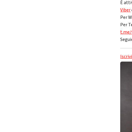
È atti
Viber
Per W
Per T
t.me/
Segui
Iscriv