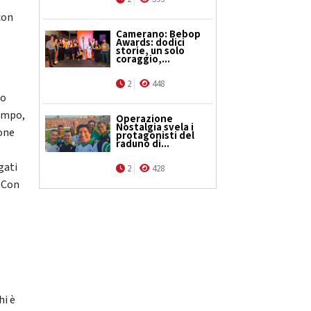
con
Camerano: Bebop
Awards: dodici
storie, un solo
coraggio,...
2
448
so
tempo,
Operazione
Nostalgia svela i
ione
protagonisti del
raduno di...
gati
2
428
. Con
hi è