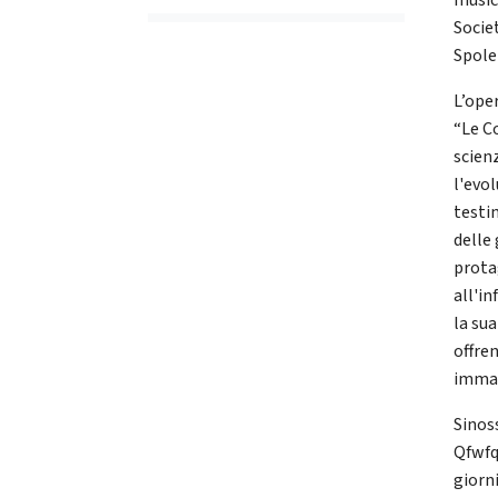
music
Socie
Spole
L’ope
“Le C
scien
l'evo
testi
delle 
prota
all'in
la su
offren
immag
Sinos
Qfwfq,
giorn