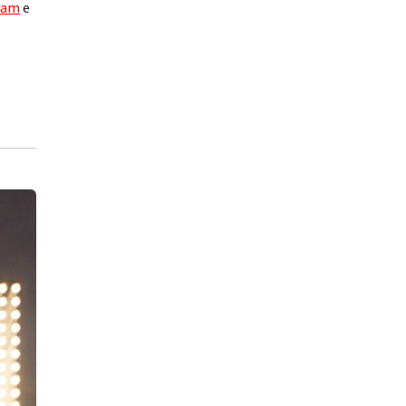
ram
e