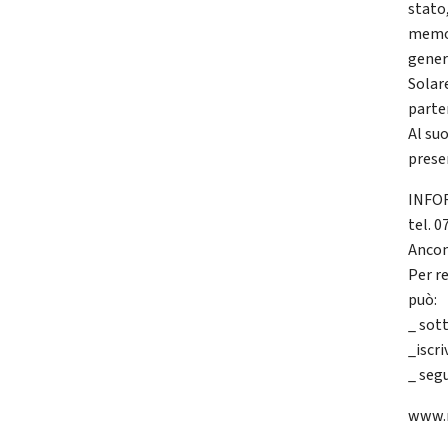
stato
memor
gener
Solare
parte
Al su
prese
INFO
tel. 
Ancon
Per r
può:
_ sot
_iscr
_ segu
www.m