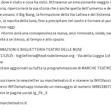
, dove è stato e cosa ha visto. Attraverso un emozionante viaggio 
ia, ripercorrerà la sua storia che è anche quella dell’universo e de
e umano: il Big Bang, la formazione della Via Lattea e del Sistema
, la nascita della luna, fino a precipitare nel vuoto e tornare al pu
nza: oggi.
o ritorno avrà una consapevolezza nuova, anzi rinnovata, vivida, sa
nte a se stesso, al tempo e allo spazio.
RMAZIONI E BIGLIETTERIA TEATRO DELLE MUSE
071.52525 - biglietteria@teatrodellemuse.org - Via della Loggia 1/d
a.
estare aggiornati su tutta la programmazione di MARCHE TEATRO
toscrivere la newsletter su marcheteatro.it e ricevere la INFOfanz
iversi INFOwhatsapp inviando un messaggio al numero 349821807
ire le pagine social Ig_Fb _X
archeteatro.it