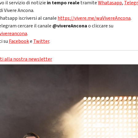
vo il servizio di notizie
in tempo reale
tramite
Whatasapp
,
Teleg
di Vivere Ancona.
hatsapp iscriversi al canale
https://vivere.me/waVivereAncona
.
elegram cercare il canale
@vivereAncona
o cliccare su
vivereancona
.
ci su
Facebook
e
Twitter
.
iti alla nostra newsletter