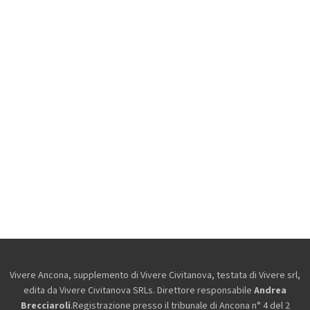
Vivere Ancona, supplemento di Vivere Civitanova, testata di Vivere srl,
edita da
Vivere Civitanova SRLs. Direttore responsabile
Andrea
Brecciaroli
.Registrazione presso il tribunale di Ancona n° 4 del 2